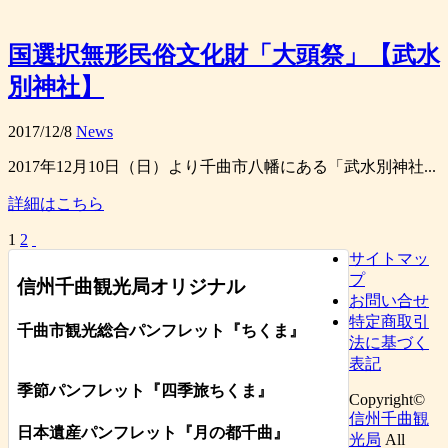
国選択無形民俗文化財「大頭祭」【武水
別神社】
2017/12/8
News
2017年12月10日（日）より千曲市八幡にある「武水別神社...
詳細はこちら
1
2
サイトマッ
プ
信州千曲観光局オリジナル
お問い合せ
特定商取引
千曲市観光総合パンフレット
『ちくま
』
法に基づく
表記
季節パンフレット『四季旅ちくま』
Copyright©
信州千曲観
日本遺産パンフレット
『月の都
千曲
』
光局
All