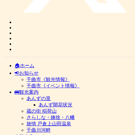
🏠ホーム
📢お知らせ
千曲市《観光情報》
千曲市《イベント情報》
🚌観光案内
あんずの里
あんず開花状況
蔵の街 稲荷山
さらしな・姨捨・八幡
旅情 戸倉上山田温泉
千曲川河畔