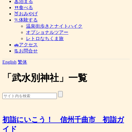
♨泊まる
🍴食べる
🍑おみやげ
🏃体験する
温泉街歩きとナイトハイク
オプショナルツアー
レトロなちくま旅
🚗アクセス
📃お問合せ
English
繁体
「
武水別神社
」
一覧
初詣にいこう！ 信州千曲市 初詣ガ
イド