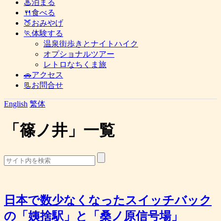
♨泊まる
🍴食べる
🍑おみやげ
🏃体験する
温泉街歩きとナイトハイク
オプショナルツアー
レトロなちくま旅
🚗アクセス
📃お問合せ
English
繁体
「
篠ノ井
」
一覧
日本で数少なくなったスイッチバック
の「姨捨駅」と「桑ノ原信号場」