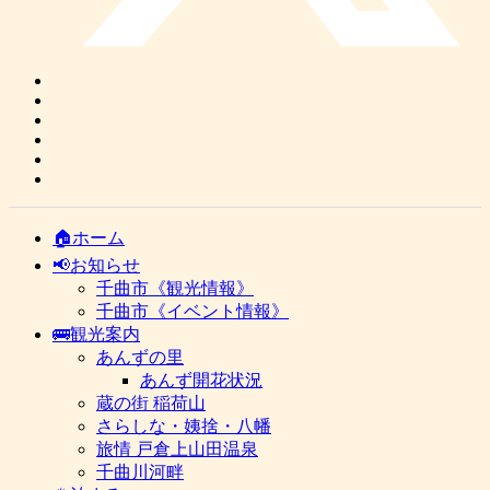
🏠ホーム
📢お知らせ
千曲市《観光情報》
千曲市《イベント情報》
🚌観光案内
あんずの里
あんず開花状況
蔵の街 稲荷山
さらしな・姨捨・八幡
旅情 戸倉上山田温泉
千曲川河畔