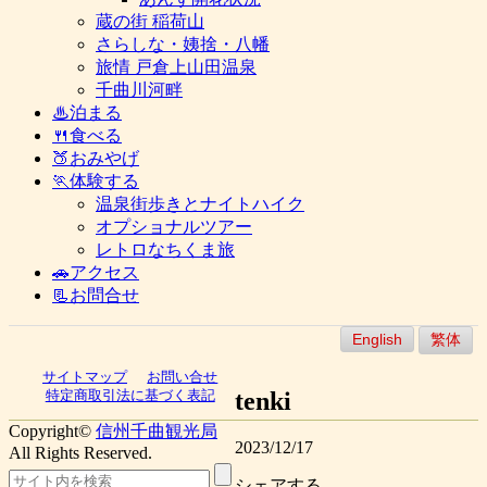
蔵の街 稲荷山
さらしな・姨捨・八幡
旅情 戸倉上山田温泉
千曲川河畔
♨泊まる
🍴食べる
🍑おみやげ
🏃体験する
温泉街歩きとナイトハイク
オプショナルツアー
レトロなちくま旅
🚗アクセス
📃お問合せ
English
繁体
サイトマップ
お問い合せ
tenki
特定商取引法に基づく表記
Copyright©
信州千曲観光局
2023/12/17
All Rights Reserved.
シェアする