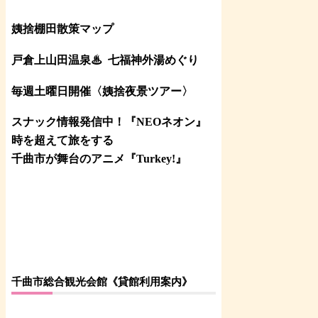
姨捨棚田散策マップ
戸倉上山田温泉♨
七福神外湯めぐり
毎週土曜日開催〈姨捨夜景ツアー
〉
スナック情報発信中！『NEOネオン』
時を超えて旅をする
千曲市が舞台のアニメ『Turkey!』
千曲市総合観光会館《貸館利用案内》