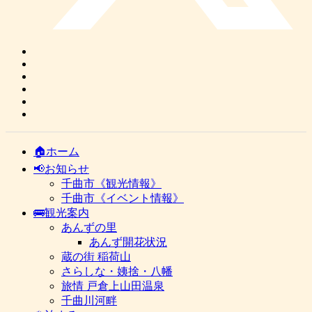
🏠ホーム
📢お知らせ
千曲市《観光情報》
千曲市《イベント情報》
🚌観光案内
あんずの里
あんず開花状況
蔵の街 稲荷山
さらしな・姨捨・八幡
旅情 戸倉上山田温泉
千曲川河畔