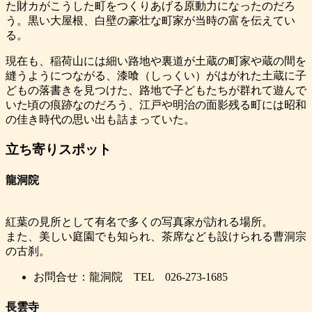
た財カがこうした町をつくりあげる原動力になったのだろ
う。黒い大屋根、白壁の豪壮な町家が当時の富を伝えてい
る。
現在も、稲荷山には細い路地や裏道が土蔵の町家や蔵の間を
縫うようにつながる、漆喰（しっくい）がはがれた土蔵に子
どもの落書きを見つけた、路地で子どもたちが群れて遊んで
いた頃の痕跡なのだろう、江戸や明治の面影残る町には昭和
の佳き時代の思い出も詰まっていた。
立ち寄りスポット
龍洞院
紅葉の見所として有名で多くの写真家が訪れる場所。
また、美しい庭園でも知られ、茶席なども設けられる曹洞宗
の古刹。
お問合せ：龍洞院 TEL 026-273-1685
長雲寺