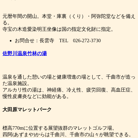
元暦年間の開山。本堂・庫裏（くり）・阿弥陀堂などを備え
る。
寺宝の木造愛染明王坐像は国の指定文化財に指定。
お問合せ：長雲寺 TEL 026-272-3730
佐野川温泉竹林の湯
温泉を通した憩いの場と健康増進の場として、千曲市が造っ
た温泉施設。
アルカリ性の湯は、神経痛、冷え性、疲労回復、高血圧症、
慢性皮膚炎などに効能がある。
大田原マレットパーク
標高770mに位置する展望抜群のマレットゴルフ場。
四阿(あずまや)からは千曲川、千曲市の山々が眺望できる。