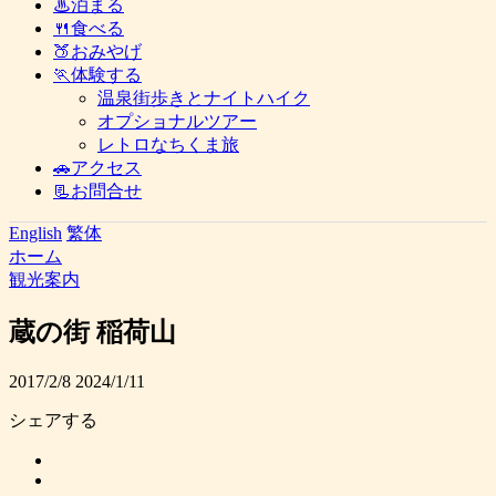
♨泊まる
🍴食べる
🍑おみやげ
🏃体験する
温泉街歩きとナイトハイク
オプショナルツアー
レトロなちくま旅
🚗アクセス
📃お問合せ
English
繁体
ホーム
観光案内
蔵の街 稲荷山
2017/2/8
2024/1/11
シェアする