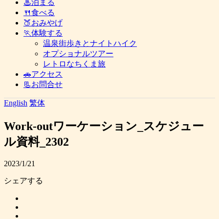
♨泊まる
🍴食べる
🍑おみやげ
🏃体験する
温泉街歩きとナイトハイク
オプショナルツアー
レトロなちくま旅
🚗アクセス
📃お問合せ
English
繁体
Work-outワーケーション_スケジュー
ル資料_2302
2023/1/21
シェアする