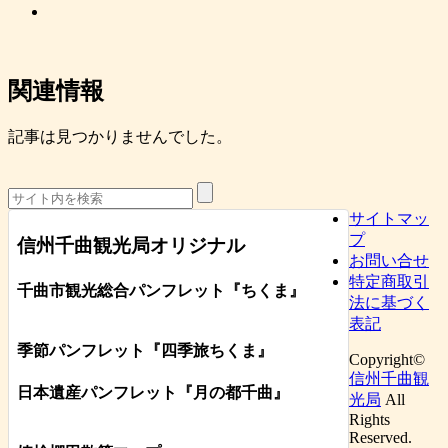
関連情報
記事は見つかりませんでした。
サイトマッ
プ
信州千曲観光局オリジナル
お問い合せ
特定商取引
千曲市観光総合パンフレット
『ちくま
』
法に基づく
表記
季節パンフレット『四季旅ちくま』
Copyright©
信州千曲観
日本遺産パンフレット
『月の都
千曲
』
光局
All
Rights
Reserved.