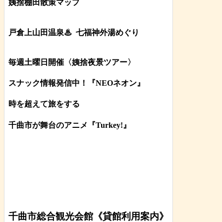
姨捨棚田散策マップ
戸倉上山田温泉♨
七福神外湯めぐり
毎週土曜日開催〈姨捨夜景ツアー
〉
スナック情報発信中！『NEOネオン』
時を超えて旅をする
千曲市が舞台のアニメ『Turkey!』
千曲市総合観光会館《貸館利用案内》