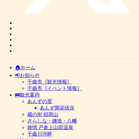
🏠ホーム
📢お知らせ
千曲市《観光情報》
千曲市《イベント情報》
🚌観光案内
あんずの里
あんず開花状況
蔵の街 稲荷山
さらしな・姨捨・八幡
旅情 戸倉上山田温泉
千曲川河畔