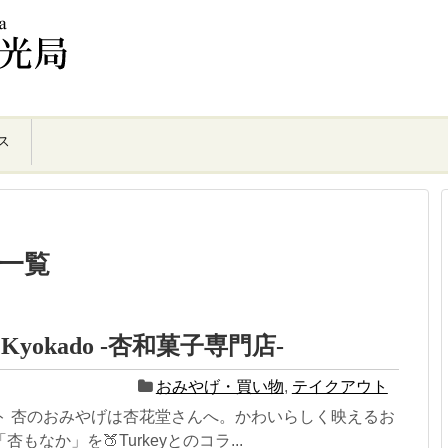
ス
」一覧
yokado -杏和菓子専門店-
おみやげ・買い物
,
テイクアウト
ト 杏のおみやげは杏花堂さんへ。かわいらしく映えるお
もなか」を🍑Turkeyとのコラ...