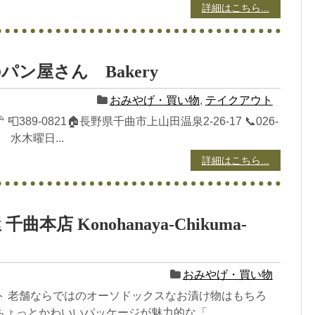
詳細はこちら...
パン屋さん Bakery
おみやげ・買い物
,
テイクアウト
📮389-0821🏠長野県千曲市上山田温泉2-26-17 📞026-
日 水木曜日...
詳細はこちら...
曲本店 Konohanaya-Chikuma-
おみやげ・買い物
ト 老舗ならではのオーソドックスなお漬け物はもちろ
ょっとかわいいパッケージが魅力的な「...