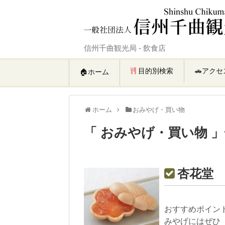
信州千曲観光局 - 飲食店
目的別検索
🚗アクセ
🏠ホーム
ホーム
おみやげ・買い物
「 おみやげ・買い物 
杏花堂 K
おすすめポイン
みやげにはぜひ「杏