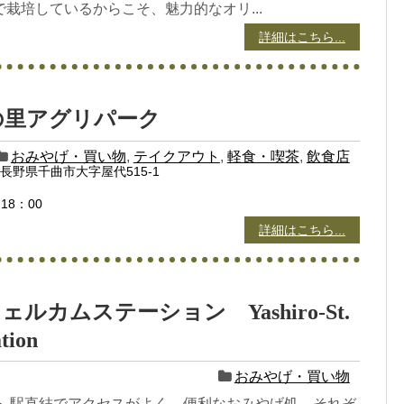
栽培しているからこそ、魅力的なオリ...
詳細はこちら...
の里アグリパーク
おみやげ・買い物
,
テイクアウト
,
軽食・喫茶
,
飲食店
07 長野県千曲市大字屋代515-1
18：00
詳細はこちら...
ルカムステーション Yashiro-St.
tion
おみやげ・買い物
ト 駅直結でアクセスがよく、便利なおみやげ処。それぞ