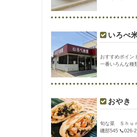
いろべ米菓
おすすめポイン
一番いろんな種類
おやき O
旬な菜 Ｓｈｕｎｎ
磯部545 📞026-