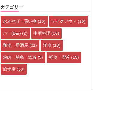
カテゴリー
おみやげ・買い物
(16)
テイクアウト
(15)
バー(Bar)
(2)
中華料理
(10)
和食・居酒屋
(31)
洋食
(10)
焼肉・焼鳥・鉄板
(9)
軽食・喫茶
(19)
飲食店
(53)