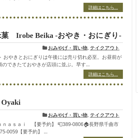
詳細はこちら...
 Irobe Beika -おやき・おにぎり-
おみやげ・買い物
,
テイクアウト
ト おやきとおにぎりは午後には売り切れ必至。お昼前が
のできたておやきが店頭に並ぶ。早す...
詳細はこちら...
yaki
おみやげ・買い物
,
テイクアウト
ａｓａｉ 【要予約】 📮389-0806🏠長野県千曲市
275-0059【要予約】 ...