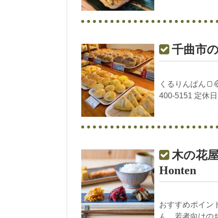
千曲市の
くるりんぱん🍞🥐 
400-5151 定休
木の花屋 千
Honten
おすすめポイン
ん、若者向けのち