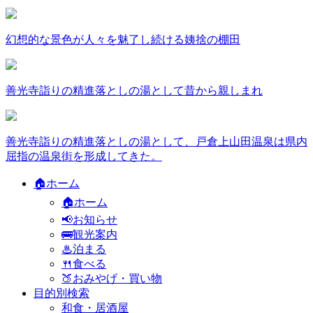
幻想的な景色が人々を魅了し続ける姨捨の棚田
善光寺詣りの精進落としの湯として昔から親しまれ
善光寺詣りの精進落としの湯として、戸倉上山田温泉は県内
屈指の温泉街を形成してきた。
🏠ホーム
🏠ホーム
📢お知らせ
🚌観光案内
♨泊まる
🍴食べる
🍑おみやげ・買い物
目的別検索
和食・居酒屋