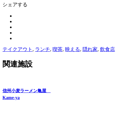
シェアする
テイクアウト
,
ランチ
,
喫茶
,
映える
,
隠れ家
,
飲食店
関連施設
信州小麦ラーメン亀屋
Kame-ya