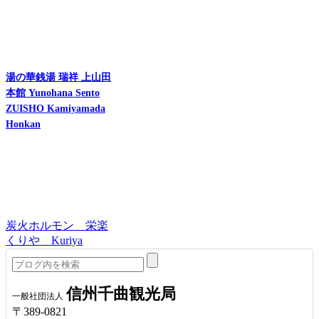
湯の華銭湯 瑞祥 上山田
本館 Yunohana Sento
ZUISHO Kamiyamada
Honkan
炭火ホルモン 栄楽
くりや Kuriya
信州千曲観光局
一般社団法人
〒389-0821