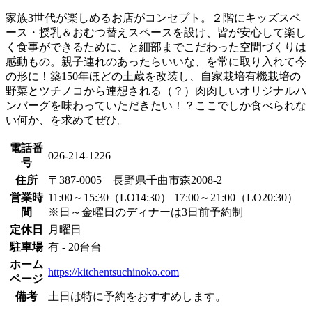
家族3世代が楽しめるお店がコンセプト。２階にキッズスペ
ース・授乳＆おむつ替えスペースを設け、皆が安心して楽し
く食事ができるために、と細部までこだわった空間づくりは
感動もの。親子連れのあったらいいな、を常に取り入れて今
の形に！築150年ほどの土蔵を改装し、自家栽培有機栽培の
野菜とツチノコから連想される（？）肉肉しいオリジナルハ
ンバーグを味わっていただきたい！？ここでしか食べられな
い何か、を求めてぜひ。
電話番
026-214-1226
号
住所
〒387-0005 長野県千曲市森2008-2
営業時
11:00～15:30（LO14:30） 17:00～21:00（LO20:30）
間
※日～金曜日のディナーは3日前予約制
定休日
月曜日
駐車場
有 - 20台台
ホーム
https://kitchentsuchinoko.com
ページ
備考
土日は特に予約をおすすめします。