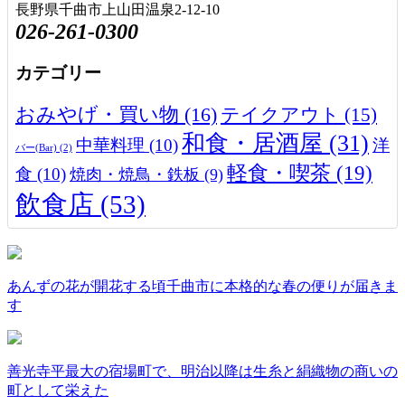
長野県千曲市上山田温泉2-12-10
026-261-0300
カテゴリー
おみやげ・買い物
(16)
テイクアウト
(15)
和食・居酒屋
(31)
中華料理
(10)
洋
バー(Bar)
(2)
軽食・喫茶
(19)
食
(10)
焼肉・焼鳥・鉄板
(9)
飲食店
(53)
あんずの花が開花する頃千曲市に本格的な春の便りが届きま
す
善光寺平最大の宿場町で、明治以降は生糸と絹織物の商いの
町として栄えた