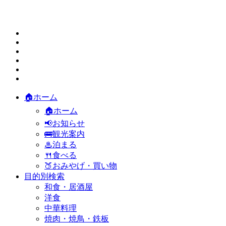
🏠ホーム
🏠ホーム
📢お知らせ
🚌観光案内
♨泊まる
🍴食べる
🍑おみやげ・買い物
目的別検索
和食・居酒屋
洋食
中華料理
焼肉・焼鳥・鉄板