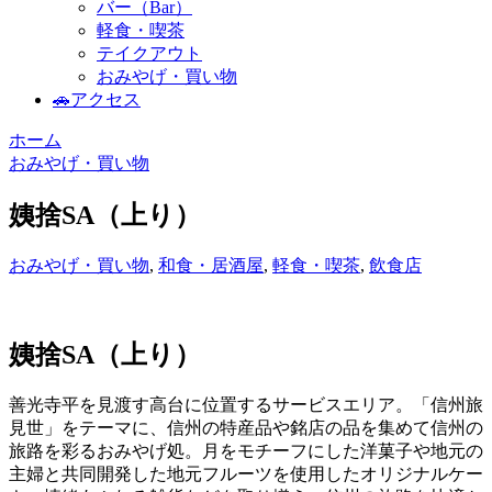
バー（Bar）
軽食・喫茶
テイクアウト
おみやげ・買い物
🚗アクセス
ホーム
おみやげ・買い物
姨捨SA（上り）
おみやげ・買い物
,
和食・居酒屋
,
軽食・喫茶
,
飲食店
姨捨SA（上り）
善光寺平を見渡す高台に位置するサービスエリア。「信州旅
見世」をテーマに、信州の特産品や銘店の品を集めて信州の
旅路を彩るおみやげ処。月をモチーフにした洋菓子や地元の
主婦と共同開発した地元フルーツを使用したオリジナルケー