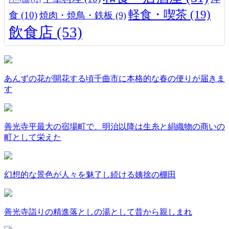
バー(Bar)
(2)
軽食・喫茶
(19)
食
(10)
焼肉・焼鳥・鉄板
(9)
飲食店
(53)
あんずの花が開花する頃千曲市に本格的な春の便りが届きま
す
善光寺平最大の宿場町で、明治以降は生糸と絹織物の商いの
町として栄えた
幻想的な景色が人々を魅了し続ける姨捨の棚田
善光寺詣りの精進落としの湯として昔から親しまれ