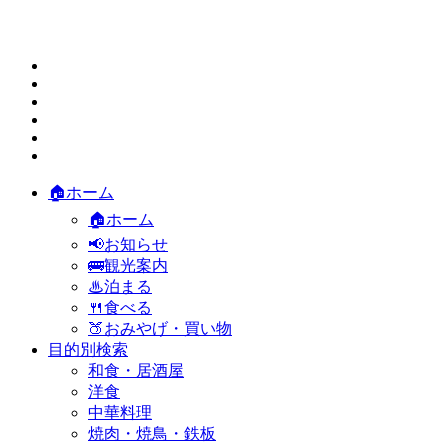
🏠ホーム
🏠ホーム
📢お知らせ
🚌観光案内
♨泊まる
🍴食べる
🍑おみやげ・買い物
目的別検索
和食・居酒屋
洋食
中華料理
焼肉・焼鳥・鉄板