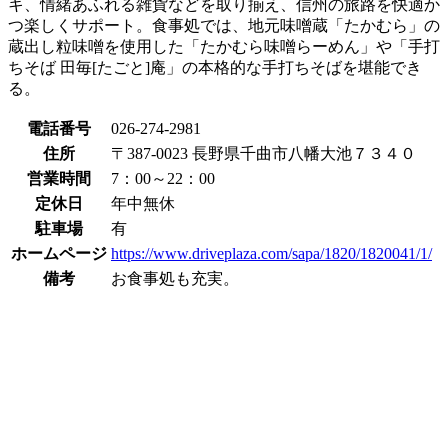
キ、情緒あふれる雑貨などを取り揃え、信州の旅路を快適か
つ楽しくサポート。食事処では、地元味噌蔵「たかむら」の
蔵出し粒味噌を使用した「たかむら味噌らーめん」や「手打
ちそば 田毎[たごと]庵」の本格的な手打ちそばを堪能でき
る。
電話番号
026-274-2981
住所
〒387-0023 長野県千曲市八幡大池７３４０
営業時間
7：00～22：00
定休日
年中無休
駐車場
有
ホームページ
https://www.driveplaza.com/sapa/1820/1820041/1/
備考
お食事処も充実。