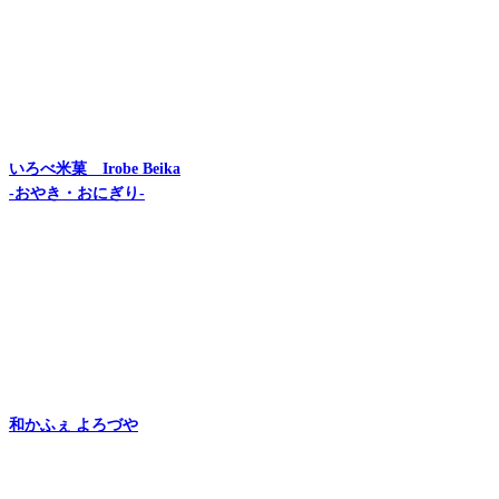
いろべ米菓 Irobe Beika
-おやき・おにぎり-
和かふぇ よろづや