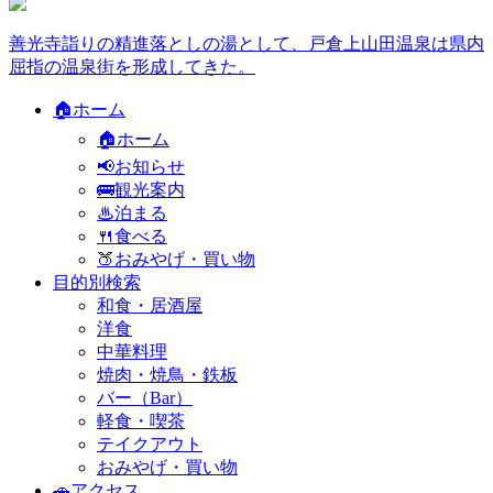
善光寺詣りの精進落としの湯として、戸倉上山田温泉は県内
屈指の温泉街を形成してきた。
🏠ホーム
🏠ホーム
📢お知らせ
🚌観光案内
♨泊まる
🍴食べる
🍑おみやげ・買い物
目的別検索
和食・居酒屋
洋食
中華料理
焼肉・焼鳥・鉄板
バー（Bar）
軽食・喫茶
テイクアウト
おみやげ・買い物
🚗アクセス