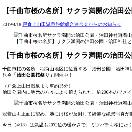
【千曲市桜の名所】サクラ満開の治田公園・治
2019/4/18
戸倉上山田温泉旅館組合連合会からのお知らせ
【千曲市桜の名所】サクラ満開の治田公園・治田神社と冠着山2
【千曲市桜の名所】サクラ満開の治田公
千曲市桜の名所 稲荷山地区に位置する「治田公園 治田神
只今
「治田公園桜祭り」
開催中！
（戸倉上山田温泉より車約15分）
治田公園内に地元の方々により植えられた、約200本のソメ
冠着山も正面に望め、池には桜が反射して綺麗な絶景写真が
今日（4/18）は気温も20℃位の暖かさで、ミツバチも桜にた