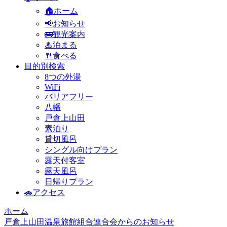
🏠ホーム
📢お知らせ
🚌観光案内
♨泊まる
🍴食べる
目的別検索
8つの外湯
WiFi
バリアフリー
八幡
戸倉上山田
素泊り
貸切風呂
シングル向けプラン
露天付客室
露天風呂
日帰りプラン
🚗アクセス
ホーム
戸倉上山田温泉旅館組合連合会からのお知らせ