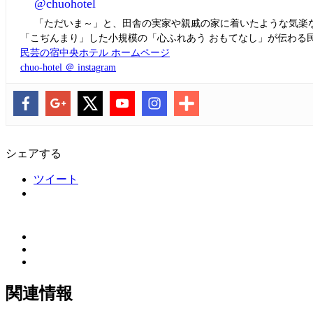
@chuohotel
「ただいま～」と、田舎の実家や親戚の家に着いたような気楽
「こぢんまり」した小規模の「心ふれあう おもてなし」が伝わる
民芸の宿中央ホテル ホームページ
chuo-hotel ＠ instagram
シェアする
ツイート
関連情報