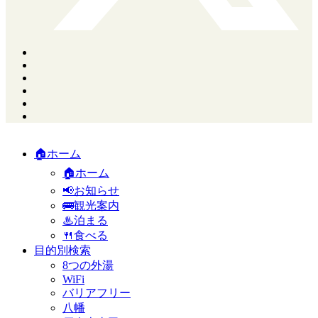
🏠ホーム
🏠ホーム
📢お知らせ
🚌観光案内
♨泊まる
🍴食べる
目的別検索
8つの外湯
WiFi
バリアフリー
八幡