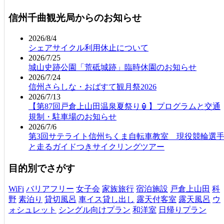
信州千曲観光局からのお知らせ
2026/8/4
シェアサイクル利用休止について
2026/7/25
城山史跡公園「荒砥城跡」臨時休園のお知らせ
2026/7/24
信州さらしな・おばすて観月祭2026
2026/7/13
【第87回戸倉上山田温泉夏祭り🏮】プログラムと交通
規制・駐車場のお知らせ
2026/7/6
第3回サテライト信州ちくま自転車教室 現役競輪選
と走るガイドつきサイクリングツアー
目的別でさがす
WiFi
バリアフリー
女子会
家族旅行
宿泊施設
戸倉上山田
科
野
素泊り
貸切風呂
車イス貸し出し
露天付客室
露天風呂
ウ
ォシュレット
シングル向けプラン
和洋室
日帰りプラン