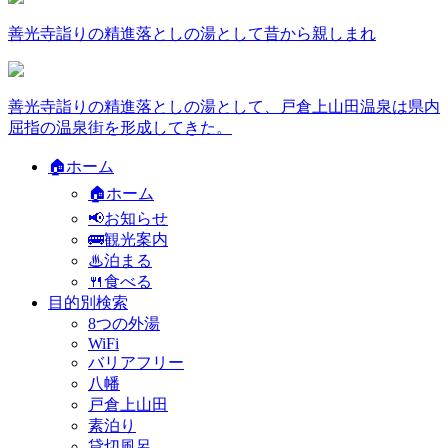
善光寺詣りの精進落としの湯として昔から親しまれ
善光寺詣りの精進落としの湯として、戸倉上山田温泉は県内
屈指の温泉街を形成してきた。
🏠ホーム
🏠ホーム
📢お知らせ
🚌観光案内
♨泊まる
🍴食べる
目的別検索
8つの外湯
WiFi
バリアフリー
八幡
戸倉上山田
素泊り
貸切風呂