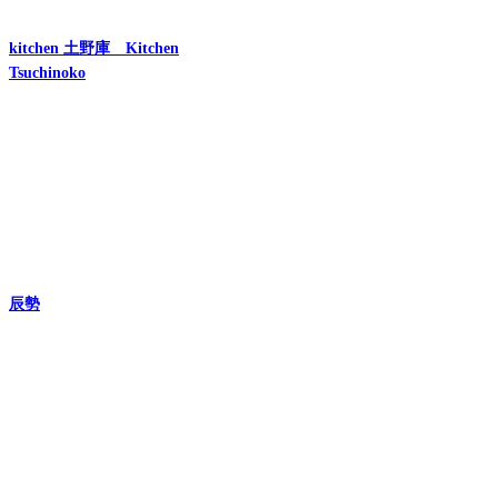
kitchen 土野庫 Kitchen
Tsuchinoko
辰勢