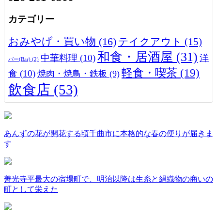
カテゴリー
おみやげ・買い物
(16)
テイクアウト
(15)
和食・居酒屋
(31)
中華料理
(10)
洋
バー(Bar)
(2)
軽食・喫茶
(19)
食
(10)
焼肉・焼鳥・鉄板
(9)
飲食店
(53)
あんずの花が開花する頃千曲市に本格的な春の便りが届きま
す
善光寺平最大の宿場町で、明治以降は生糸と絹織物の商いの
町として栄えた