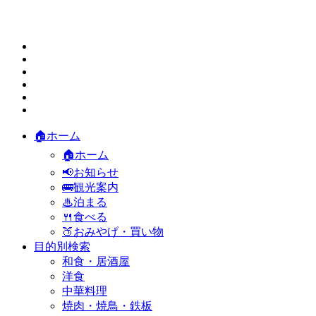
🏠ホーム
🏠ホーム
📢お知らせ
🚌観光案内
♨泊まる
🍴食べる
🍑おみやげ・買い物
目的別検索
和食・居酒屋
洋食
中華料理
焼肉・焼鳥・鉄板