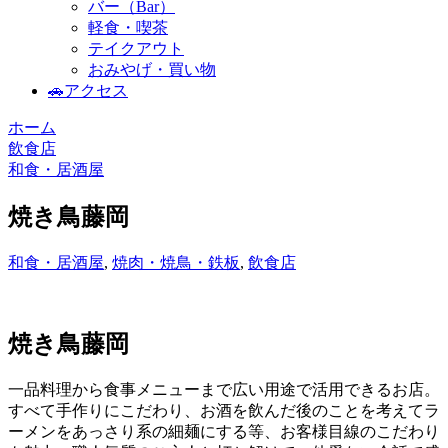
バー（Bar）
軽食・喫茶
テイクアウト
おみやげ・買い物
🚗アクセス
ホーム
飲食店
和食・居酒屋
焼き鳥藤岡
和食・居酒屋
,
焼肉・焼鳥・鉄板
,
飲食店
焼き鳥藤岡
一品料理から食事メニューまで広い用途で活用できるお店。
すべて手作りにこだわり、お酒を飲んだ後のことを考えてラ
ーメンをあっさり系の細麺にする等、お客様目線のこだわり