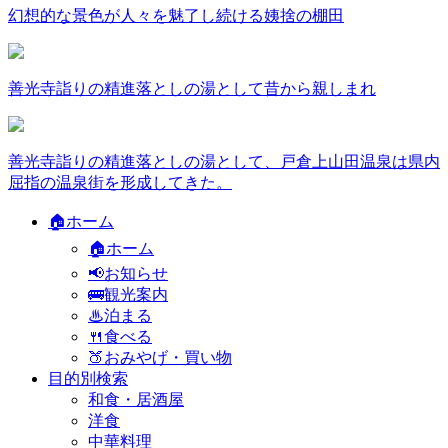
幻想的な景色が人々を魅了し続ける姨捨の棚田
善光寺詣りの精進落としの湯として昔から親しまれ
善光寺詣りの精進落としの湯として、戸倉上山田温泉は県内
屈指の温泉街を形成してきた。
🏠ホーム
🏠ホーム
📢お知らせ
🚌観光案内
♨泊まる
🍴食べる
🍑おみやげ・買い物
目的別検索
和食・居酒屋
洋食
中華料理