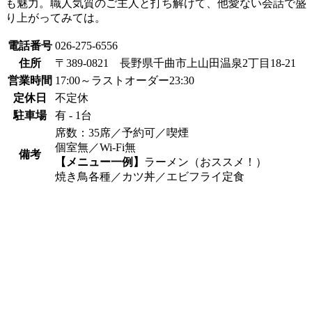
も魅力。職人気質のご主人と打ち解けて、他愛ない会話で盛
り上がってみては。
電話番号
026-275-6556
住所
〒389-0821 長野県千曲市上山田温泉2丁目18-21
営業時間
17:00～ラストオーダー23:30
定休日
不定休
駐車場
有 - 1台
席数：35席／予約可／喫煙
個室無／Wi-Fi無
備考
【メニュー一例】
ラーメン
（おススメ！）
焼き鳥各種／カツ丼／エビフライ定食