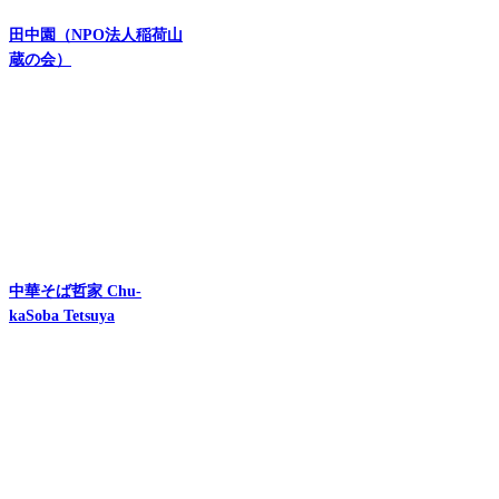
田中園（NPO法人稲荷山
蔵の会）
中華そば哲家 Chu-
kaSoba Tetsuya