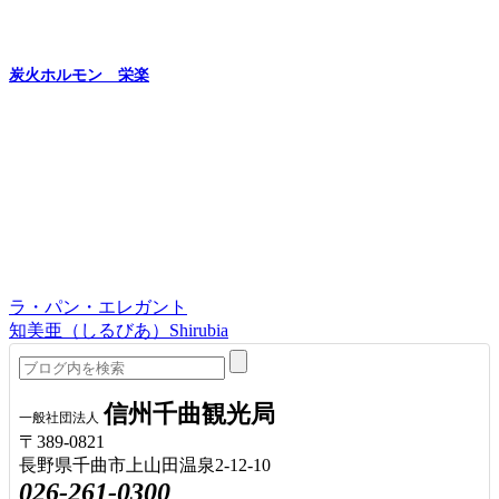
炭火ホルモン 栄楽
ラ・パン・エレガント
知美亜（しるびあ）Shirubia
信州千曲観光局
一般社団法人
〒389-0821
長野県千曲市上山田温泉2-12-10
026-261-0300