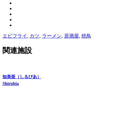
エビフライ
,
カツ
,
ラーメン
,
居酒屋
,
焼鳥
関連施設
知美亜（しるびあ）
Shirubia