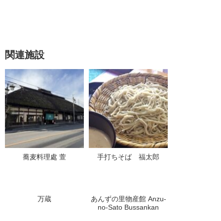
関連施設
蕎麦料理處 萱
手打ちそば 福太郎
万蔵
あんずの里物産館 Anzu-
no-Sato Bussankan