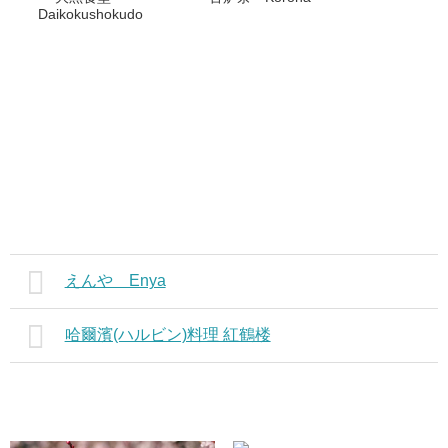
Daikokushokudo
えんや Enya
哈爾濱(ハルビン)料理 紅鶴楼