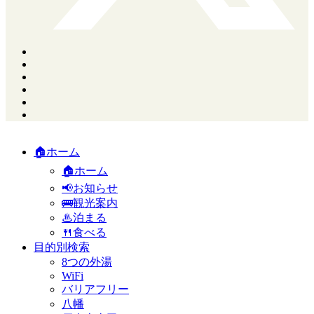
🏠ホーム
🏠ホーム
📢お知らせ
🚌観光案内
♨泊まる
🍴食べる
目的別検索
8つの外湯
WiFi
バリアフリー
八幡