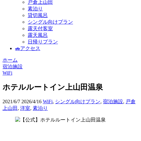
戸倉上山田
素泊り
貸切風呂
シングル向けプラン
露天付客室
露天風呂
日帰りプラン
🚗アクセス
ホーム
宿泊施設
WiFi
ホテルルートイン上山田温泉
2021/6/7
2026/4/16
WiFi
,
シングル向けプラン
,
宿泊施設
,
戸倉
上山田
,
洋室
,
素泊り