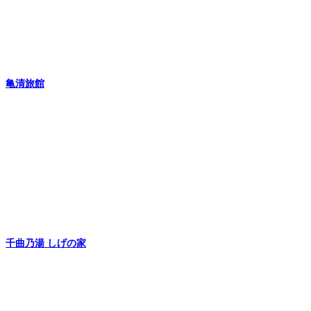
亀清旅館
千曲乃湯 しげの家