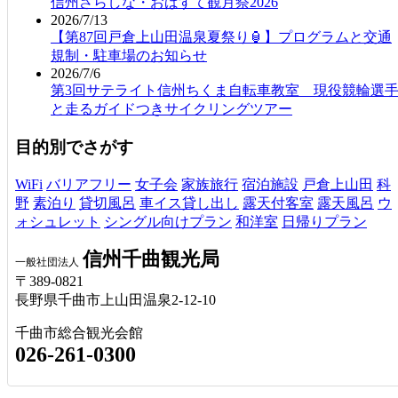
信州さらしな・おばすて観月祭2026
2026/7/13
【第87回戸倉上山田温泉夏祭り🏮】プログラムと交通
規制・駐車場のお知らせ
2026/7/6
第3回サテライト信州ちくま自転車教室 現役競輪選
と走るガイドつきサイクリングツアー
目的別でさがす
WiFi
バリアフリー
女子会
家族旅行
宿泊施設
戸倉上山田
科
野
素泊り
貸切風呂
車イス貸し出し
露天付客室
露天風呂
ウ
ォシュレット
シングル向けプラン
和洋室
日帰りプラン
信州千曲観光局
一般社団法人
〒389-0821
長野県千曲市上山田温泉2-12-10
千曲市総合観光会館
026-261-0300