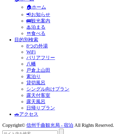
🏠ホーム
📢お知らせ
🚌観光案内
♨泊まる
🍴食べる
目的別検索
8つの外湯
WiFi
バリアフリー
八幡
戸倉上山田
素泊り
貸切風呂
シングル向けプラン
露天付客室
露天風呂
日帰りプラン
🚗アクセス
Copyright©
信州千曲観光局 - 宿泊
All Rights Reserved.