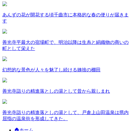
あんずの花が開花する頃千曲市に本格的な春の便りが届きま
す
善光寺平最大の宿場町で、明治以降は生糸と絹織物の商いの
町として栄えた
幻想的な景色が人々を魅了し続ける姨捨の棚田
善光寺詣りの精進落としの湯として昔から親しまれ
善光寺詣りの精進落としの湯として、戸倉上山田温泉は県内
屈指の温泉街を形成してきた。
🏠ホーム