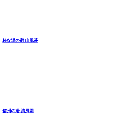
粋な湯の宿 山風荘
信州の湯 清風園