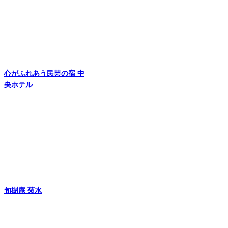
心がふれあう民芸の宿 中
央ホテル
旬樹庵 菊水