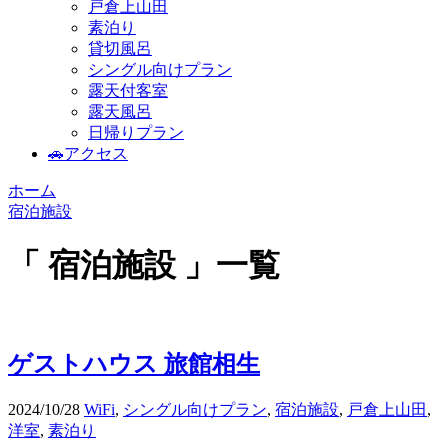
戸倉上山田
素泊り
貸切風呂
シングル向けプラン
露天付客室
露天風呂
日帰りプラン
🚗アクセス
ホーム
宿泊施設
「 宿泊施設 」一覧
ゲストハウス 旅館相生
2024/10/28
WiFi
,
シングル向けプラン
,
宿泊施設
,
戸倉上山田
,
洋室
,
素泊り