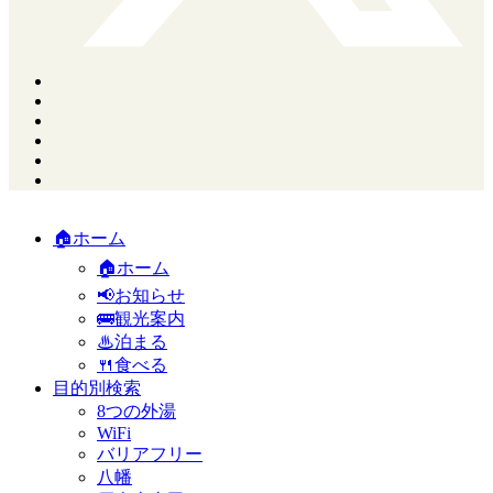
🏠ホーム
🏠ホーム
📢お知らせ
🚌観光案内
♨泊まる
🍴食べる
目的別検索
8つの外湯
WiFi
バリアフリー
八幡