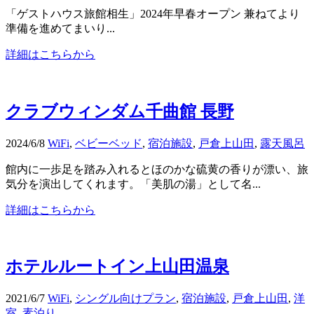
「ゲストハウス旅館相生」2024年早春オープン 兼ねてより
準備を進めてまいり...
詳細はこちらから
クラブウィンダム千曲館 長野
2024/6/8
WiFi
,
ベビーベッド
,
宿泊施設
,
戸倉上山田
,
露天風呂
館内に一歩足を踏み入れるとほのかな硫黄の香りが漂い、旅
気分を演出してくれます。「美肌の湯」として名...
詳細はこちらから
ホテルルートイン上山田温泉
2021/6/7
WiFi
,
シングル向けプラン
,
宿泊施設
,
戸倉上山田
,
洋
室
,
素泊り