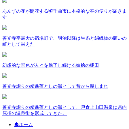
あんずの花が開花する頃千曲市に本格的な春の便りが届きま
す
善光寺平最大の宿場町で、明治以降は生糸と絹織物の商いの
町として栄えた
幻想的な景色が人々を魅了し続ける姨捨の棚田
善光寺詣りの精進落としの湯として昔から親しまれ
善光寺詣りの精進落としの湯として、戸倉上山田温泉は県内
屈指の温泉街を形成してきた。
🏠ホーム