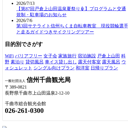
2026/7/13
【第87回戸倉上山田温泉夏祭り🏮】プログラムと交通
規制・駐車場のお知らせ
2026/7/6
第3回サテライト信州ちくま自転車教室 現役競輪選
と走るガイドつきサイクリングツアー
目的別でさがす
WiFi
バリアフリー
女子会
家族旅行
宿泊施設
戸倉上山田
科
野
素泊り
貸切風呂
車イス貸し出し
露天付客室
露天風呂
ウ
ォシュレット
シングル向けプラン
和洋室
日帰りプラン
信州千曲観光局
一般社団法人
〒389-0821
長野県千曲市上山田温泉2-12-10
千曲市総合観光会館
026-261-0300