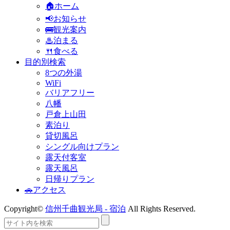
🏠ホーム
📢お知らせ
🚌観光案内
♨泊まる
🍴食べる
目的別検索
8つの外湯
WiFi
バリアフリー
八幡
戸倉上山田
素泊り
貸切風呂
シングル向けプラン
露天付客室
露天風呂
日帰りプラン
🚗アクセス
Copyright©
信州千曲観光局 - 宿泊
All Rights Reserved.