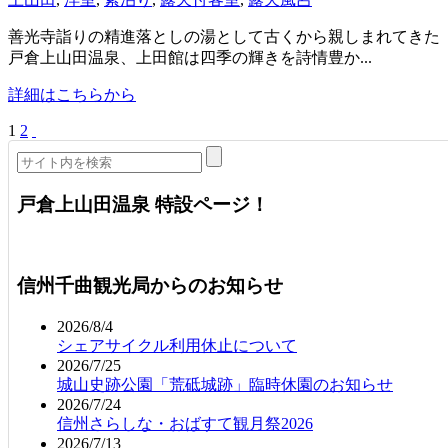
善光寺詣りの精進落としの湯として古くから親しまれてきた
戸倉上山田温泉、上田館は四季の輝きを詩情豊か...
詳細はこちらから
1
2
戸倉上山田温泉 特設ページ！
信州千曲観光局からのお知らせ
2026/8/4
シェアサイクル利用休止について
2026/7/25
城山史跡公園「荒砥城跡」臨時休園のお知らせ
2026/7/24
信州さらしな・おばすて観月祭2026
2026/7/13