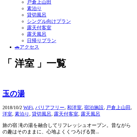
戸倉上山田
素泊り
貸切風呂
シングル向けプラン
露天付客室
露天風呂
日帰りプラン
🚗アクセス
「 洋室 」一覧
玉の湯
2018/10/2
WiFi
,
バリアフリー
,
和洋室
,
宿泊施設
,
戸倉上山田
,
洋室
,
素泊り
,
貸切風呂
,
露天付客室
,
露天風呂
旅の宿 滝の湯を融合してリフレッシュオープン。昔ながら
の趣はそのままに、心地よくくつろげる贅...