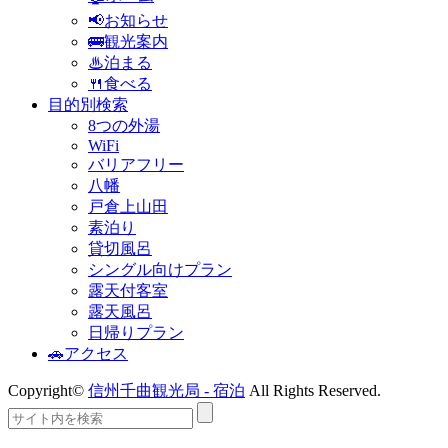
📢お知らせ
🚌観光案内
♨泊まる
🍴食べる
目的別検索
8つの外湯
WiFi
バリアフリー
八幡
戸倉上山田
素泊り
貸切風呂
シングル向けプラン
露天付客室
露天風呂
日帰りプラン
🚗アクセス
Copyright©
信州千曲観光局 - 宿泊
All Rights Reserved.