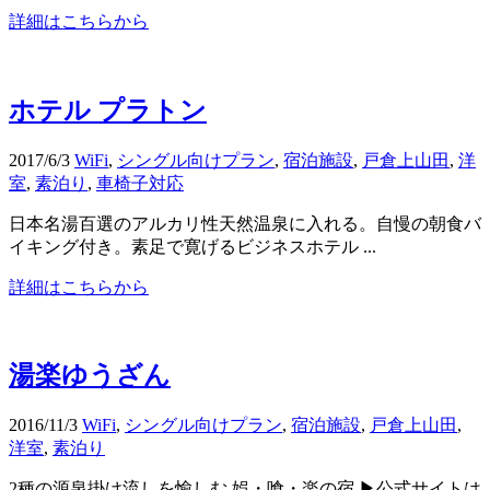
詳細はこちらから
ホテル プラトン
2017/6/3
WiFi
,
シングル向けプラン
,
宿泊施設
,
戸倉上山田
,
洋
室
,
素泊り
,
車椅子対応
日本名湯百選のアルカリ性天然温泉に入れる。自慢の朝食バ
イキング付き。素足で寛げるビジネスホテル ...
詳細はこちらから
湯楽ゆうざん
2016/11/3
WiFi
,
シングル向けプラン
,
宿泊施設
,
戸倉上山田
,
洋室
,
素泊り
2種の源泉掛け流しを愉しむ 娯・喰・楽の宿 ▶公式サイトは