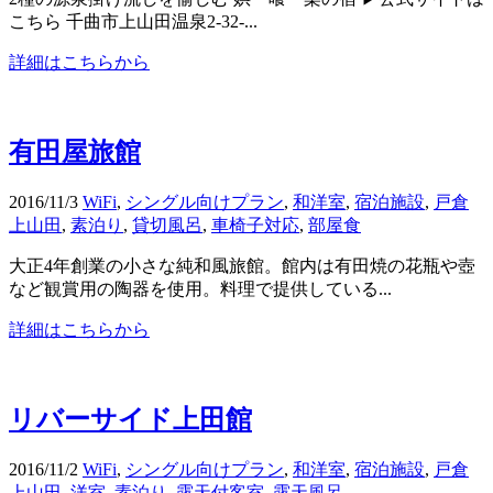
こちら 千曲市上山田温泉2-32-...
詳細はこちらから
有田屋旅館
2016/11/3
WiFi
,
シングル向けプラン
,
和洋室
,
宿泊施設
,
戸倉
上山田
,
素泊り
,
貸切風呂
,
車椅子対応
,
部屋食
大正4年創業の小さな純和風旅館。館内は有田焼の花瓶や壺
など観賞用の陶器を使用。料理で提供している...
詳細はこちらから
リバーサイド上田館
2016/11/2
WiFi
,
シングル向けプラン
,
和洋室
,
宿泊施設
,
戸倉
上山田
,
洋室
,
素泊り
,
露天付客室
,
露天風呂