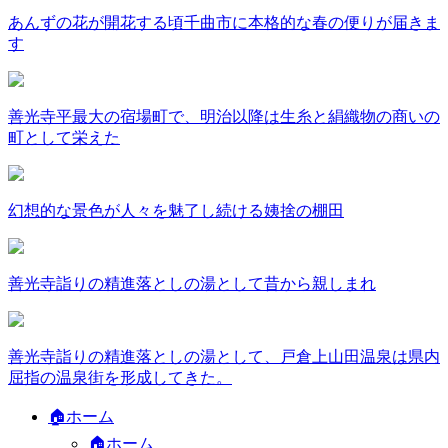
あんずの花が開花する頃千曲市に本格的な春の便りが届きま
す
善光寺平最大の宿場町で、明治以降は生糸と絹織物の商いの
町として栄えた
幻想的な景色が人々を魅了し続ける姨捨の棚田
善光寺詣りの精進落としの湯として昔から親しまれ
善光寺詣りの精進落としの湯として、戸倉上山田温泉は県内
屈指の温泉街を形成してきた。
🏠ホーム
🏠ホーム