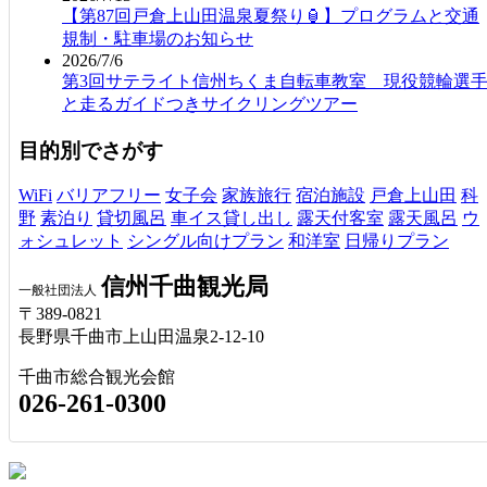
【第87回戸倉上山田温泉夏祭り🏮】プログラムと交通
規制・駐車場のお知らせ
2026/7/6
第3回サテライト信州ちくま自転車教室 現役競輪選
と走るガイドつきサイクリングツアー
目的別でさがす
WiFi
バリアフリー
女子会
家族旅行
宿泊施設
戸倉上山田
科
野
素泊り
貸切風呂
車イス貸し出し
露天付客室
露天風呂
ウ
ォシュレット
シングル向けプラン
和洋室
日帰りプラン
信州千曲観光局
一般社団法人
〒389-0821
長野県千曲市上山田温泉2-12-10
千曲市総合観光会館
026-261-0300