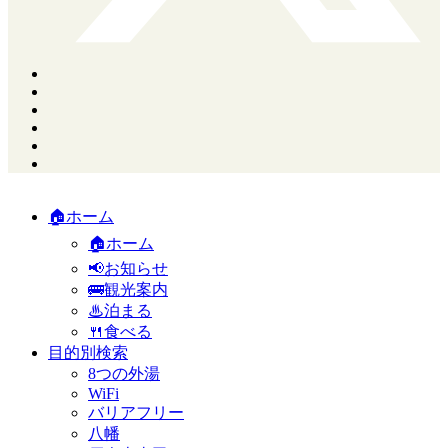
🏠ホーム
🏠ホーム
📢お知らせ
🚌観光案内
♨泊まる
🍴食べる
目的別検索
8つの外湯
WiFi
バリアフリー
八幡