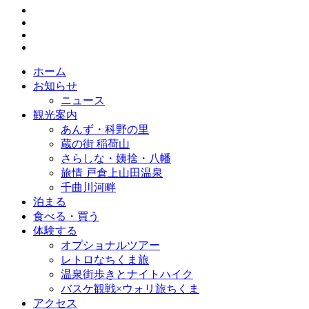
ホーム
お知らせ
ニュース
観光案内
あんず・科野の里
蔵の街 稲荷山
さらしな・姨捨・八幡
旅情 戸倉上山田温泉
千曲川河畔
泊まる
食べる・買う
体験する
オプショナルツアー
レトロなちくま旅
温泉街歩きとナイトハイク
バスケ観戦×ウォリ旅ちくま
アクセス