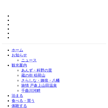
ホーム
お知らせ
ニュース
観光案内
あんず・科野の里
蔵の街 稲荷山
さらしな・姨捨・八幡
旅情 戸倉上山田温泉
千曲川河畔
泊まる
食べる・買う
体験する