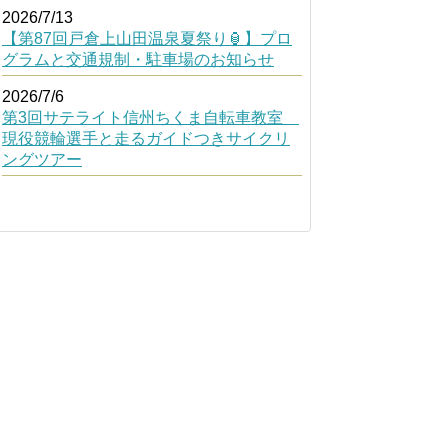
2026/7/13
【第87回戸倉上山田温泉夏祭り🏮】プロ
グラムと交通規制・駐車場のお知らせ
2026/7/6
第3回サテライト信州ちくま自転車教室
現役競輪選手と走るガイドつきサイクリ
ングツアー