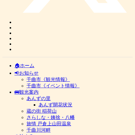
🏠ホーム
📢お知らせ
千曲市《観光情報》
千曲市《イベント情報》
🚌観光案内
あんずの里
あんず開花状況
蔵の街 稲荷山
さらしな・姨捨・八幡
旅情 戸倉上山田温泉
千曲川河畔