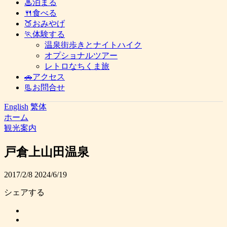
♨泊まる
🍴食べる
🍑おみやげ
🏃体験する
温泉街歩きとナイトハイク
オプショナルツアー
レトロなちくま旅
🚗アクセス
📃お問合せ
English
繁体
ホーム
観光案内
戸倉上山田温泉
2017/2/8
2024/6/19
シェアする