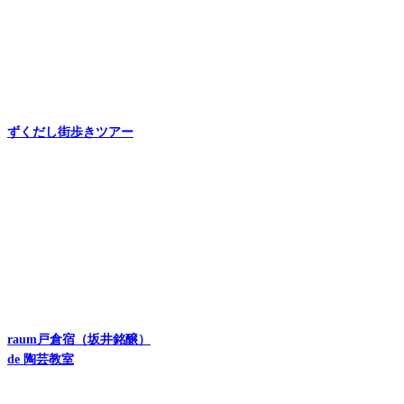
ずくだし街歩きツアー
raum戸倉宿（坂井銘醸）
de 陶芸教室