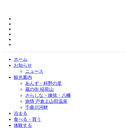
ホーム
お知らせ
ニュース
観光案内
あんず・科野の里
蔵の街 稲荷山
さらしな・姨捨・八幡
旅情 戸倉上山田温泉
千曲川河畔
泊まる
食べる・買う
体験する