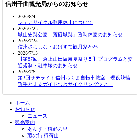
信州千曲観光局からのお知らせ
2026/8/4
シェアサイクル利用休止について
2026/7/25
城山史跡公園「荒砥城跡」臨時休園のお知らせ
2026/7/24
信州さらしな・おばすて観月祭2026
2026/7/13
【第87回戸倉上山田温泉夏祭り🏮】プログラムと交
通規制・駐車場のお知らせ
2026/7/6
第3回サテライト信州ちくま自転車教室 現役競輪
選手と走るガイドつきサイクリングツアー
ホーム
お知らせ
ニュース
観光案内
あんず・科野の里
蔵の街 稲荷山