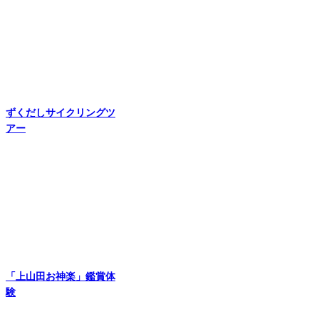
ずくだしサイクリングツ
アー
「上山田お神楽」鑑賞体
験