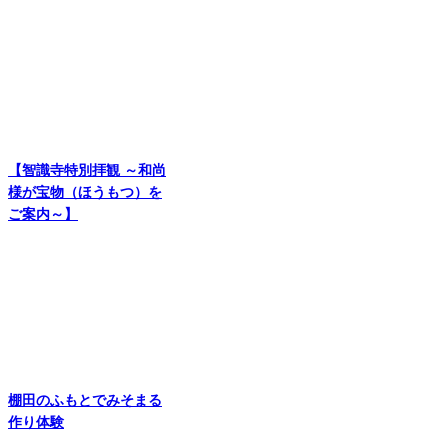
【智識寺特別拝観 ～和尚
様が宝物（ほうもつ）を
ご案内～】
棚田のふもとでみそまる
作り体験