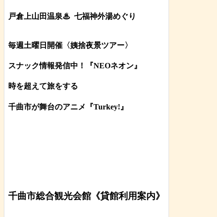
戸倉上山田温泉♨
七福神外湯めぐり
毎週土曜日開催〈姨捨夜景ツアー
〉
スナック情報発信中！『NEOネオン』
時を超えて旅をする
千曲市が舞台のアニメ『Turkey!』
千曲市総合観光会館《貸館利用案内》