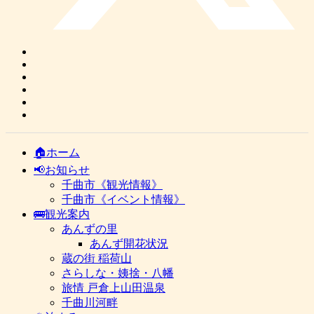
🏠ホーム
📢お知らせ
千曲市《観光情報》
千曲市《イベント情報》
🚌観光案内
あんずの里
あんず開花状況
蔵の街 稲荷山
さらしな・姨捨・八幡
旅情 戸倉上山田温泉
千曲川河畔