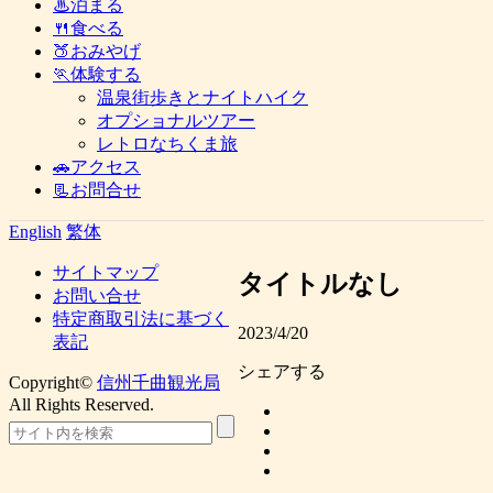
♨泊まる
🍴食べる
🍑おみやげ
🏃体験する
温泉街歩きとナイトハイク
オプショナルツアー
レトロなちくま旅
🚗アクセス
📃お問合せ
English
繁体
サイトマップ
タイトルなし
お問い合せ
特定商取引法に基づく
2023/4/20
表記
シェアする
Copyright©
信州千曲観光局
All Rights Reserved.