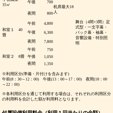
午後
700
35㎡
机席最大18
人
夜間
800
舞台（4間×3間）定
午前
4,800
式型・一文字幕・
和室１ 40
午後
6,300
バック幕・袖幕・
畳
音響設備・特別照
夜間
7,800
明
午前
750
和室２ 8畳
午後
1,050
夜間
1,350
※利用区分(準備・片付けを含みます)
午前(8：30～12：00) 午後(13：00～17：00) 夜間(18：00
～22：00)
※各利用区分を通じて利用する場合は、それぞれの利用区分
の利用料を合計した額が利用料となります。
付属設備利用料金（利用１回当たりの金額）