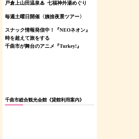
戸倉上山田温泉♨
七福神外湯めぐり
毎週土曜日開催〈姨捨夜景ツアー
〉
スナック情報発信中！『NEOネオン』
時を超えて旅をする
千曲市が舞台のアニメ『Turkey!』
千曲市総合観光会館《貸館利用案内》