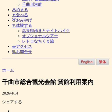
千曲川河畔
♨泊まる
🍴食べる
🍑おみやげ
🏃体験する
温泉街歩きとナイトハイク
オプショナルツアー
レトロなちくま旅
🚗アクセス
📃お問合せ
English
繁体
ホーム
千曲市総合観光会館 貸館利用案内
2026/4/14
シェアする