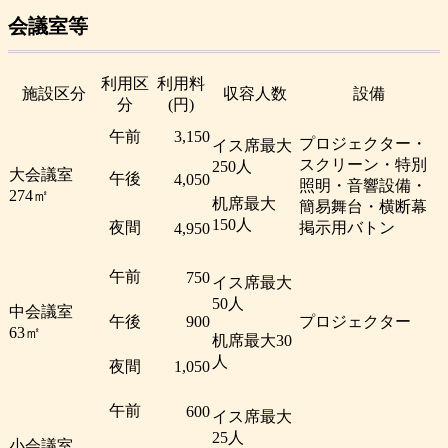
会議室等
利用区
利用料
施設区分
収容人数
設備
分
(円)
午前
3,150
プロジェクター・
イス席最大
スクリーン・特別
250人
大会議室
午後
4,050
照明・音響設備・
274㎡
机席最大
簡易舞台・横断幕
150人
夜間
掲示用バトン
4,950
午前
750
イス席最大
50人
中会議室
午後
900
プロジェクター
63㎡
机席最大30
人
夜間
1,050
午前
600
イス席最大
25人
小会議室