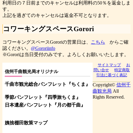
利用日の７日前までのキャンセルは利用料の50％を返金しま
す。
上記を過ぎてのキャンセルは返金不可となります。
コワーキングスペースGorori
コワーキングスペースGororiの営業日は、
こちら
からご確
認ください。
@Gororiinfo
※Gororiは当日受付のみです。よろしくお願いいたします。
サイトマップ
お
問い合せ
特定商取
信州千曲観光局オリジナル
引法に基づく表記
千曲市観光総合パンフレット
『ちくま
』
Copyright©
信州千
曲観光局
All
Rights Reserved.
季節パンフレット『四季旅ちくま』
日本遺産パンフレット
『月の都
千曲
』
姨捨棚田散策マップ