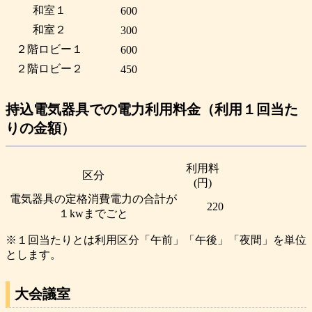
和室１
600
和室２
300
２階ロビー１
600
２階ロビー２
450
持込電気器具での電力利用料金（利用１回当た
りの金額）
利用料
区分
(円)
電気器具の定格消費電力の合計が
220
１kwまでごと
※１回当たりとは利用区分「午前」「午後」「夜間」を単位
とします。
大会議室