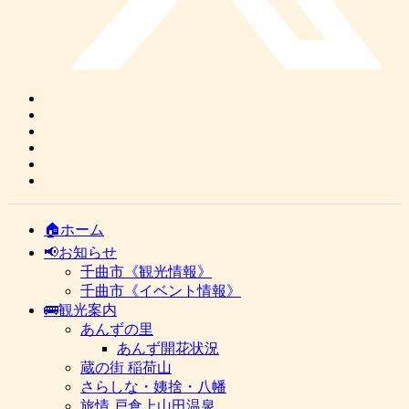
🏠ホーム
📢お知らせ
千曲市《観光情報》
千曲市《イベント情報》
🚌観光案内
あんずの里
あんず開花状況
蔵の街 稲荷山
さらしな・姨捨・八幡
旅情 戸倉上山田温泉