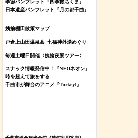
季節パンフレット『四季旅ちくま』
日本遺産パンフレット
『月の都
千曲
』
姨捨棚田散策マップ
戸倉上山田温泉♨
七福神外湯めぐり
毎週土曜日開催〈姨捨夜景ツアー
〉
スナック情報発信中！『NEOネオン』
時を超えて旅をする
千曲市が舞台のアニメ『Turkey!』
千曲市総合観光会館《貸館利用案内》