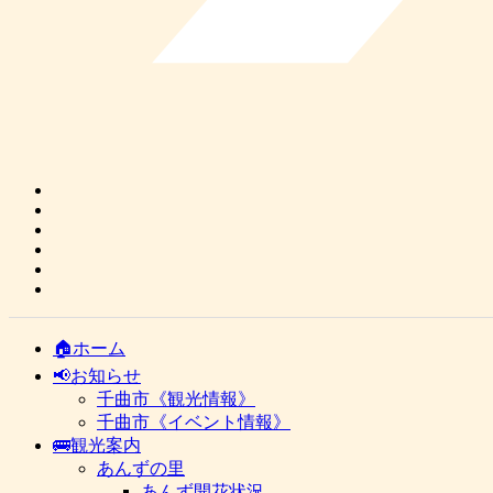
🏠ホーム
📢お知らせ
千曲市《観光情報》
千曲市《イベント情報》
🚌観光案内
あんずの里
あんず開花状況