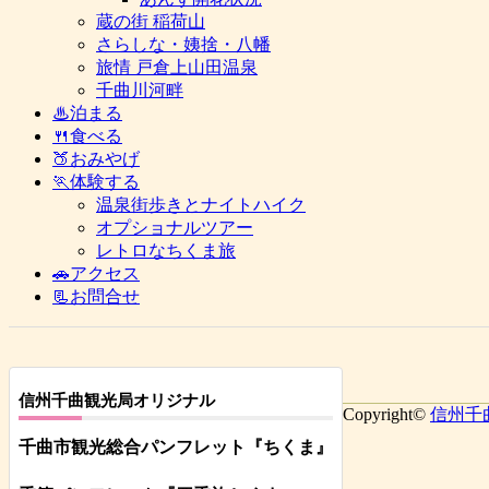
蔵の街 稲荷山
さらしな・姨捨・八幡
旅情 戸倉上山田温泉
千曲川河畔
♨泊まる
🍴食べる
🍑おみやげ
🏃体験する
温泉街歩きとナイトハイク
オプショナルツアー
レトロなちくま旅
🚗アクセス
📃お問合せ
信州千曲観光局オリジナル
Copyright©
信州千
千曲市観光総合パンフレット
『ちくま
』