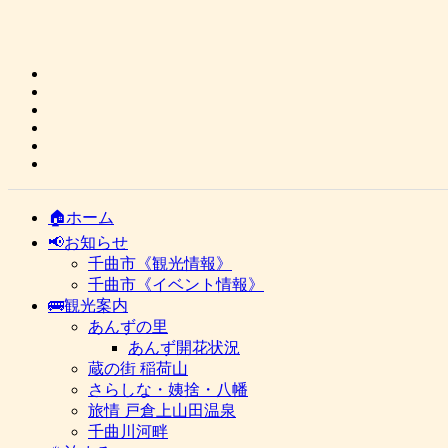
🏠ホーム
📢お知らせ
千曲市《観光情報》
千曲市《イベント情報》
🚌観光案内
あんずの里
あんず開花状況
蔵の街 稲荷山
さらしな・姨捨・八幡
旅情 戸倉上山田温泉
千曲川河畔