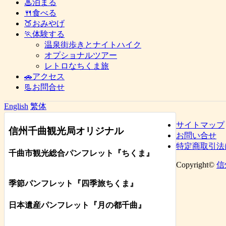
♨泊まる
🍴食べる
🍑おみやげ
🏃体験する
温泉街歩きとナイトハイク
オプショナルツアー
レトロなちくま旅
🚗アクセス
📃お問合せ
English
繁体
サイトマップ
信州千曲観光局オリジナル
お問い合せ
特定商取引法
千曲市観光総合パンフレット
『ちくま
』
Copyright©
信
季節パンフレット『四季旅ちくま』
日本遺産パンフレット
『月の都
千曲
』