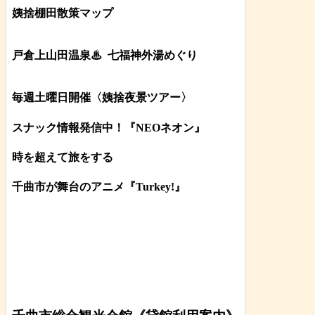
姨捨棚田散策マップ
戸倉上山田温泉♨
七福神外湯めぐり
毎週土曜日開催〈姨捨夜景ツアー
〉
スナック情報発信中！『NEOネオン』
時を超えて旅をする
千曲市が舞台のアニメ『Turkey!』