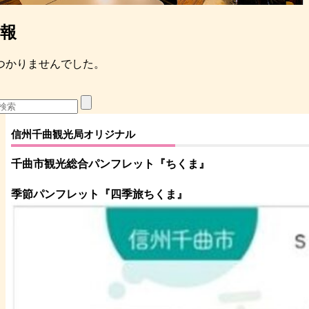
報
つかりませんでした。
信州千曲観光局オリジナル
千曲市観光総合パンフレット
『ちくま
』
季節パンフレット『四季旅ちくま』