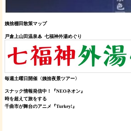
姨捨棚田散策マップ
戸倉上山田温泉♨
七福神外湯めぐり
毎週土曜日開催〈姨捨夜景ツアー
〉
スナック情報発信中！『NEOネオン』
時を超えて旅をする
千曲市が舞台のアニメ『Turkey!』