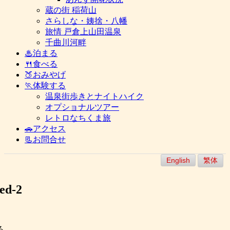
蔵の街 稲荷山
さらしな・姨捨・八幡
旅情 戸倉上山田温泉
千曲川河畔
♨泊まる
🍴食べる
🍑おみやげ
🏃体験する
温泉街歩きとナイトハイク
オプショナルツアー
レトロなちくま旅
🚗アクセス
📃お問合せ
English
繁体
ed-2
る