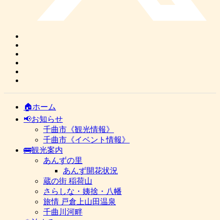
🏠ホーム
📢お知らせ
千曲市《観光情報》
千曲市《イベント情報》
🚌観光案内
あんずの里
あんず開花状況
蔵の街 稲荷山
さらしな・姨捨・八幡
旅情 戸倉上山田温泉
千曲川河畔