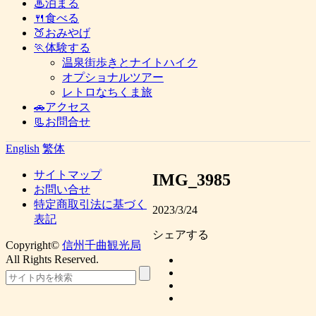
♨泊まる
🍴食べる
🍑おみやげ
🏃体験する
温泉街歩きとナイトハイク
オプショナルツアー
レトロなちくま旅
🚗アクセス
📃お問合せ
English
繁体
サイトマップ
IMG_3985
お問い合せ
特定商取引法に基づく
2023/3/24
表記
シェアする
Copyright©
信州千曲観光局
All Rights Reserved.