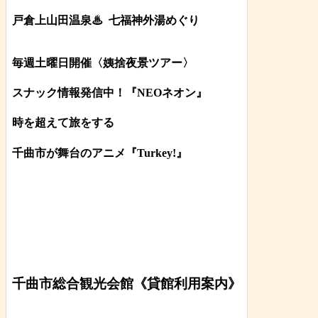
戸倉上山田温泉♨
七福神外湯めぐり
毎週土曜日開催〈姨捨夜景ツアー
〉
スナック情報発信中！『NEOネオン』
時を超えて旅をする
千曲市が舞台のアニメ『Turkey!』
千曲市総合観光会館《貸館利用案内》