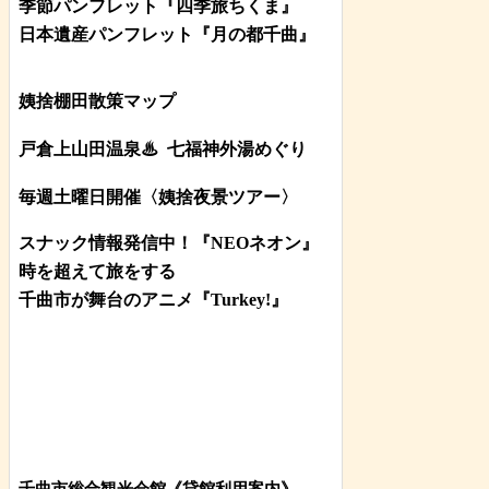
季節パンフレット『四季旅ちくま』
日本遺産パンフレット
『月の都
千曲
』
姨捨棚田散策マップ
戸倉上山田温泉♨
七福神外湯めぐり
毎週土曜日開催〈姨捨夜景ツアー
〉
スナック情報発信中！『NEOネオン』
時を超えて旅をする
千曲市が舞台のアニメ『Turkey!』
千曲市総合観光会館《貸館利用案内》