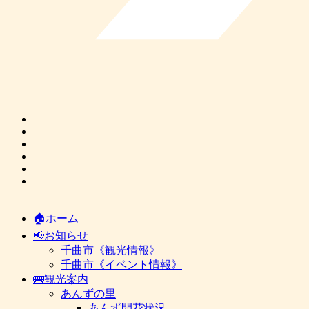
🏠ホーム
📢お知らせ
千曲市《観光情報》
千曲市《イベント情報》
🚌観光案内
あんずの里
あんず開花状況