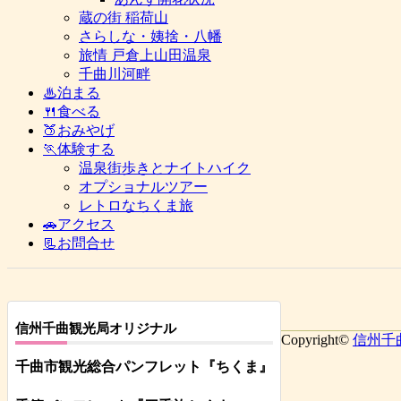
蔵の街 稲荷山
さらしな・姨捨・八幡
旅情 戸倉上山田温泉
千曲川河畔
♨泊まる
🍴食べる
🍑おみやげ
🏃体験する
温泉街歩きとナイトハイク
オプショナルツアー
レトロなちくま旅
🚗アクセス
📃お問合せ
信州千曲観光局オリジナル
Copyright©
信州千
千曲市観光総合パンフレット
『ちくま
』