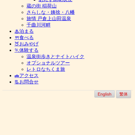
蔵の街 稲荷山
さらしな・姨捨・八幡
旅情 戸倉上山田温泉
千曲川河畔
♨泊まる
🍴食べる
🍑おみやげ
🏃体験する
温泉街歩きとナイトハイク
オプショナルツアー
レトロなちくま旅
🚗アクセス
📃お問合せ
English
繁体