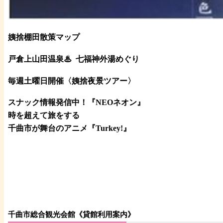
姨捨棚田散策マップ
戸倉上山田温泉♨
七福神外湯めぐり
毎週土曜日開催〈姨捨夜景ツアー
〉
スナック情報発信中！『NEOネオン』
時を超えて旅をする
千曲市が舞台のアニメ『Turkey!』
千曲市総合観光会館《貸館利用案内》