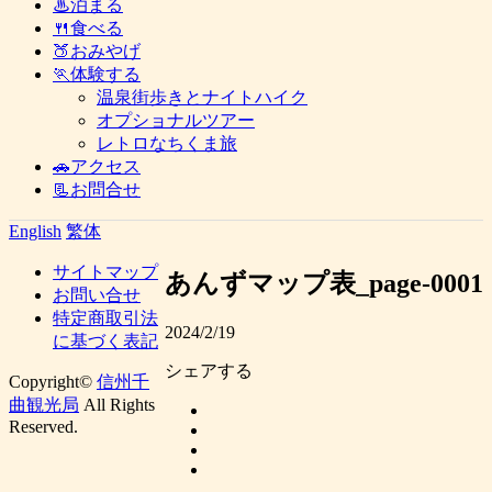
♨泊まる
🍴食べる
🍑おみやげ
🏃体験する
温泉街歩きとナイトハイク
オプショナルツアー
レトロなちくま旅
🚗アクセス
📃お問合せ
English
繁体
サイトマップ
あんずマップ表_page-0001
お問い合せ
特定商取引法
2024/2/19
に基づく表記
シェアする
Copyright©
信州千
曲観光局
All Rights
Reserved.