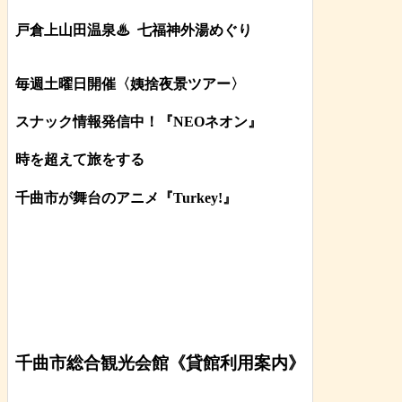
戸倉上山田温泉♨
七福神外湯めぐり
毎週土曜日開催〈姨捨夜景ツアー
〉
スナック情報発信中！『NEOネオン』
時を超えて旅をする
千曲市が舞台のアニメ『Turkey!』
千曲市総合観光会館《貸館利用案内》