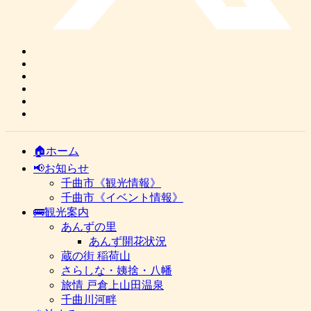
🏠ホーム
📢お知らせ
千曲市《観光情報》
千曲市《イベント情報》
🚌観光案内
あんずの里
あんず開花状況
蔵の街 稲荷山
さらしな・姨捨・八幡
旅情 戸倉上山田温泉
千曲川河畔