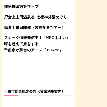
姨捨棚田散策マップ
戸倉上山田温泉♨
七福神外湯めぐり
毎週土曜日開催〈姨捨夜景ツアー
〉
スナック情報発信中！『NEOネオン』
時を超えて旅をする
千曲市が舞台のアニメ『Turkey!』
千曲市総合観光会館《貸館利用案内》