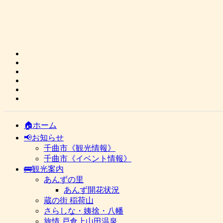
🏠ホーム
📢お知らせ
千曲市《観光情報》
千曲市《イベント情報》
🚌観光案内
あんずの里
あんず開花状況
蔵の街 稲荷山
さらしな・姨捨・八幡
旅情 戸倉上山田温泉