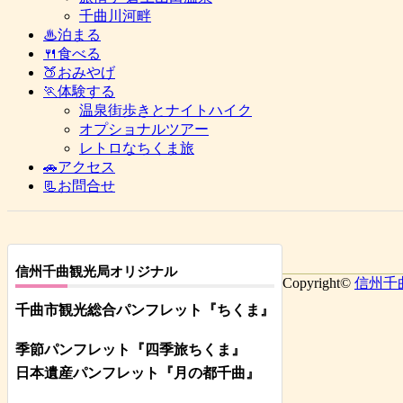
千曲川河畔
♨泊まる
🍴食べる
🍑おみやげ
🏃体験する
温泉街歩きとナイトハイク
オプショナルツアー
レトロなちくま旅
🚗アクセス
📃お問合せ
信州千曲観光局オリジナル
Copyright©
信州千
千曲市観光総合パンフレット
『ちくま
』
季節パンフレット『四季旅ちくま』
日本遺産パンフレット
『月の都
千曲
』