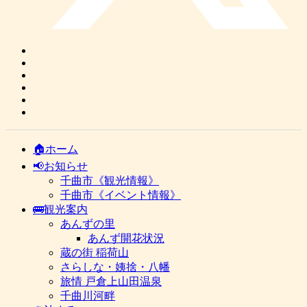
🏠ホーム
📢お知らせ
千曲市《観光情報》
千曲市《イベント情報》
🚌観光案内
あんずの里
あんず開花状況
蔵の街 稲荷山
さらしな・姨捨・八幡
旅情 戸倉上山田温泉
千曲川河畔