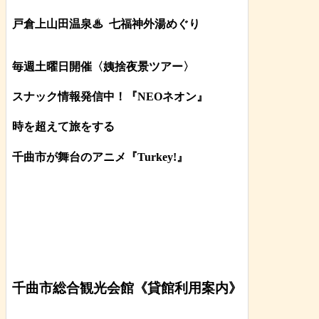
戸倉上山田温泉♨
七福神外湯めぐり
毎週土曜日開催〈姨捨夜景ツアー
〉
スナック情報発信中！『NEOネオン』
時を超えて旅をする
千曲市が舞台のアニメ『Turkey!』
千曲市総合観光会館《貸館利用案内》