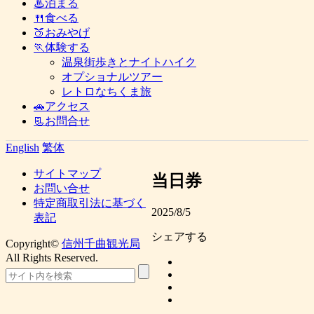
♨泊まる
🍴食べる
🍑おみやげ
🏃体験する
温泉街歩きとナイトハイク
オプショナルツアー
レトロなちくま旅
🚗アクセス
📃お問合せ
English
繁体
サイトマップ
当日券
お問い合せ
特定商取引法に基づく
2025/8/5
表記
シェアする
Copyright©
信州千曲観光局
All Rights Reserved.