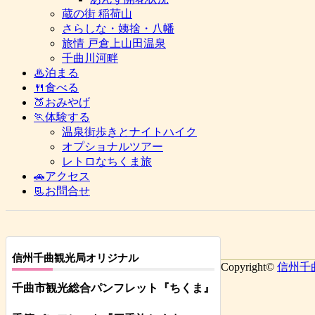
蔵の街 稲荷山
さらしな・姨捨・八幡
旅情 戸倉上山田温泉
千曲川河畔
♨泊まる
🍴食べる
🍑おみやげ
🏃体験する
温泉街歩きとナイトハイク
オプショナルツアー
レトロなちくま旅
🚗アクセス
📃お問合せ
信州千曲観光局オリジナル
Copyright©
信州千
千曲市観光総合パンフレット
『ちくま
』