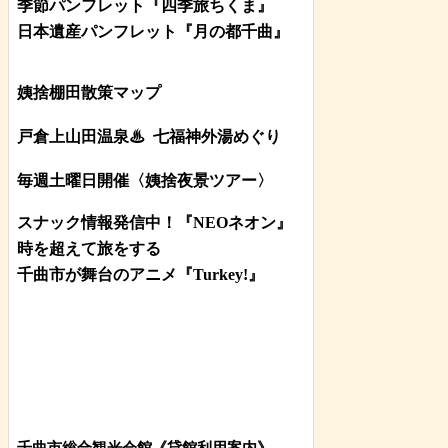
季節パンフレット『四季旅ちくま』
日本遺産パンフレット
『月の都
千曲
』
姨捨棚田散策マップ
戸倉上山田温泉♨
七福神外湯めぐり
毎週土曜日開催〈姨捨夜景ツアー
〉
スナック情報発信中！『NEOネオン』
時を超えて旅をする
千曲市が舞台のアニメ『Turkey!』
千曲市総合観光会館《貸館利用案内》