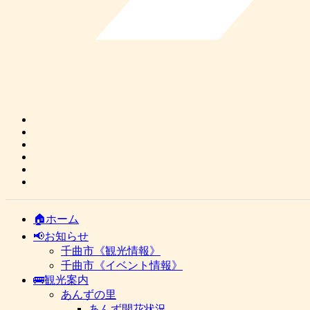
🏠ホーム
📢お知らせ
千曲市《観光情報》
千曲市《イベント情報》
🚌観光案内
あんずの里
あんず開花状況