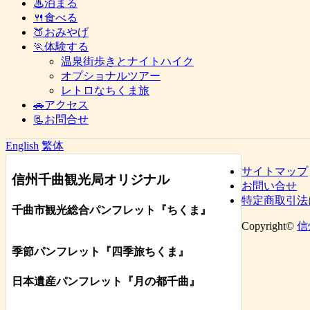
♨泊まる
🍴食べる
🍑おみやげ
🏃体験する
温泉街歩きとナイトハイク
オプショナルツアー
レトロなちくま旅
🚗アクセス
📃お問合せ
English
繁体
サイトマップ
信州千曲観光局オリジナル
お問い合せ
特定商取引法
千曲市観光総合パンフレット
『ちくま
』
Copyright©
信
季節パンフレット『四季旅ちくま』
日本遺産パンフレット
『月の都
千曲
』