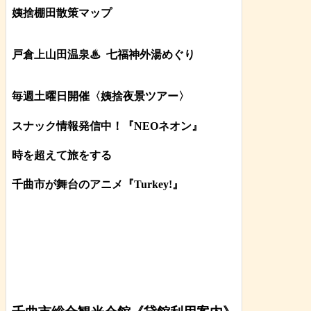
姨捨棚田散策マップ
戸倉上山田温泉♨
七福神外湯めぐり
毎週土曜日開催〈姨捨夜景ツアー
〉
スナック情報発信中！『NEOネオン』
時を超えて旅をする
千曲市が舞台のアニメ『Turkey!』