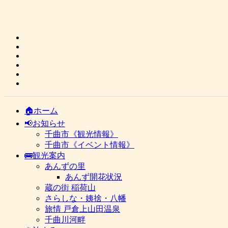
🏠ホーム
📢お知らせ
千曲市《観光情報》
千曲市《イベント情報》
🚌観光案内
あんずの里
あんず開花状況
蔵の街 稲荷山
さらしな・姨捨・八幡
旅情 戸倉上山田温泉
千曲川河畔