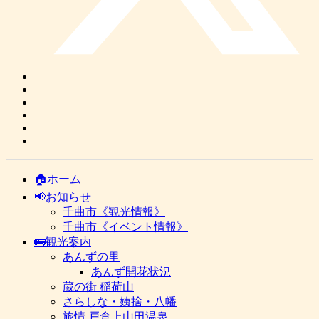
🏠ホーム
📢お知らせ
千曲市《観光情報》
千曲市《イベント情報》
🚌観光案内
あんずの里
あんず開花状況
蔵の街 稲荷山
さらしな・姨捨・八幡
旅情 戸倉上山田温泉