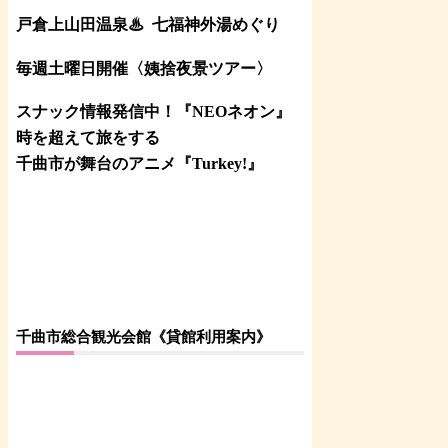
戸倉上山田温泉♨
七福神外湯めぐり
毎週土曜日開催〈姨捨夜景ツアー
〉
スナック情報発信中！『NEOネオン』
時を超えて旅をする
千曲市が舞台のアニメ『Turkey!』
千曲市総合観光会館《貸館利用案内》