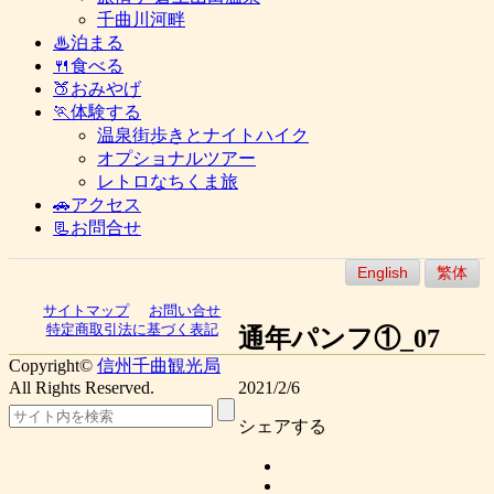
千曲川河畔
♨泊まる
🍴食べる
🍑おみやげ
🏃体験する
温泉街歩きとナイトハイク
オプショナルツアー
レトロなちくま旅
🚗アクセス
📃お問合せ
English
繁体
サイトマップ
お問い合せ
特定商取引法に基づく表記
通年パンフ①_07
Copyright©
信州千曲観光局
All Rights Reserved.
2021/2/6
シェアする