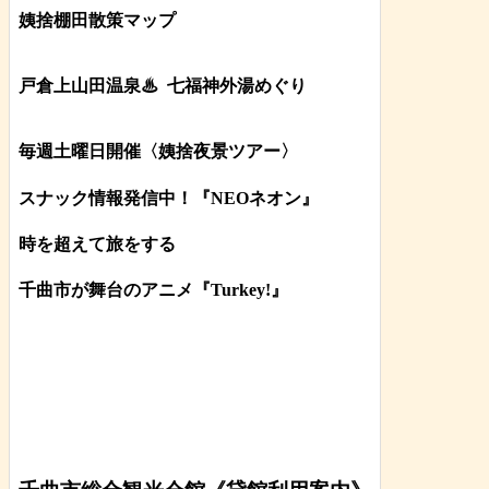
姨捨棚田散策マップ
戸倉上山田温泉♨
七福神外湯めぐり
毎週土曜日開催〈姨捨夜景ツアー
〉
スナック情報発信中！『NEOネオン』
時を超えて旅をする
千曲市が舞台のアニメ『Turkey!』