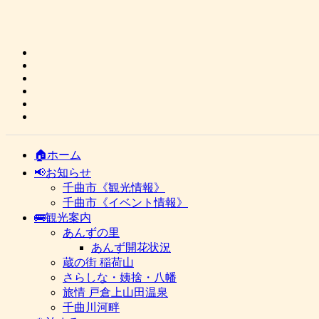
🏠ホーム
📢お知らせ
千曲市《観光情報》
千曲市《イベント情報》
🚌観光案内
あんずの里
あんず開花状況
蔵の街 稲荷山
さらしな・姨捨・八幡
旅情 戸倉上山田温泉
千曲川河畔