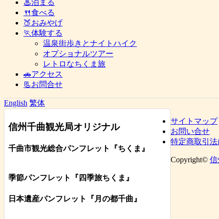
♨泊まる
🍴食べる
🍑おみやげ
🏃体験する
温泉街歩きとナイトハイク
オプショナルツアー
レトロなちくま旅
🚗アクセス
📃お問合せ
English
繁体
サイトマップ
信州千曲観光局オリジナル
お問い合せ
特定商取引法
千曲市観光総合パンフレット
『ちくま
』
Copyright©
信
季節パンフレット『四季旅ちくま』
日本遺産パンフレット
『月の都
千曲
』