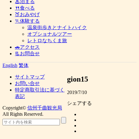
♨泊まる
🍴食べる
🍑おみやげ
🏃体験する
温泉街歩きとナイトハイク
オプショナルツアー
レトロなちくま旅
🚗アクセス
📃お問合せ
English
繁体
サイトマップ
gion15
お問い合せ
特定商取引法に基づく
2019/7/10
表記
シェアする
Copyright©
信州千曲観光局
All Rights Reserved.