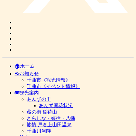
🏠ホーム
📢お知らせ
千曲市《観光情報》
千曲市《イベント情報》
🚌観光案内
あんずの里
あんず開花状況
蔵の街 稲荷山
さらしな・姨捨・八幡
旅情 戸倉上山田温泉
千曲川河畔