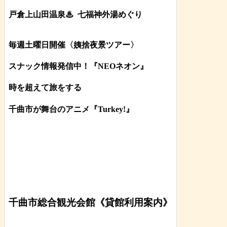
戸倉上山田温泉♨
七福神外湯めぐり
毎週土曜日開催〈姨捨夜景ツアー
〉
スナック情報発信中！『NEOネオン』
時を超えて旅をする
千曲市が舞台のアニメ『Turkey!』
千曲市総合観光会館《貸館利用案内》