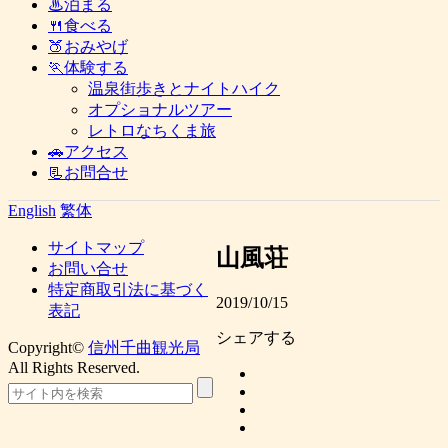
♨泊まる
🍴食べる
🍑おみやげ
🏃体験する
温泉街歩きとナイトハイク
オプショナルツアー
レトロなちくま旅
🚗アクセス
📃お問合せ
English
繁体
サイトマップ
山風荘
お問い合せ
特定商取引法に基づく
2019/10/15
表記
シェアする
Copyright©
信州千曲観光局
All Rights Reserved.