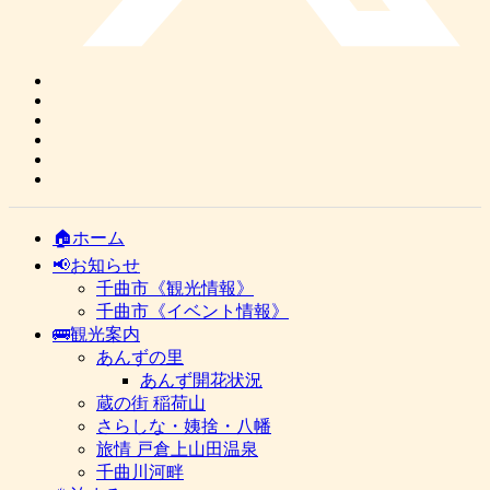
🏠ホーム
📢お知らせ
千曲市《観光情報》
千曲市《イベント情報》
🚌観光案内
あんずの里
あんず開花状況
蔵の街 稲荷山
さらしな・姨捨・八幡
旅情 戸倉上山田温泉
千曲川河畔