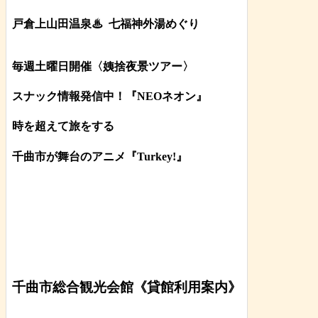
戸倉上山田温泉♨
七福神外湯めぐり
毎週土曜日開催〈姨捨夜景ツアー
〉
スナック情報発信中！『NEOネオン』
時を超えて旅をする
千曲市が舞台のアニメ『Turkey!』
千曲市総合観光会館《貸館利用案内》