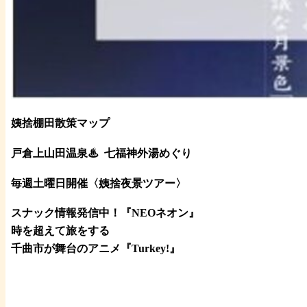
姨捨棚田散策マップ
戸倉上山田温泉♨
七福神外湯めぐり
毎週土曜日開催〈姨捨夜景ツアー
〉
スナック情報発信中！『NEOネオン』
時を超えて旅をする
千曲市が舞台のアニメ『Turkey!』