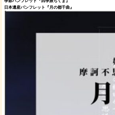
季節パンフレット『四季旅ちくま』
日本遺産パンフレット
『月の都
千曲
』