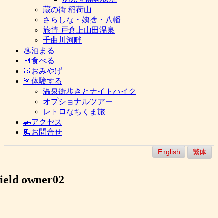
蔵の街 稲荷山
さらしな・姨捨・八幡
旅情 戸倉上山田温泉
千曲川河畔
♨泊まる
🍴食べる
🍑おみやげ
🏃体験する
温泉街歩きとナイトハイク
オプショナルツアー
レトロなちくま旅
🚗アクセス
📃お問合せ
English
繁体
field owner02