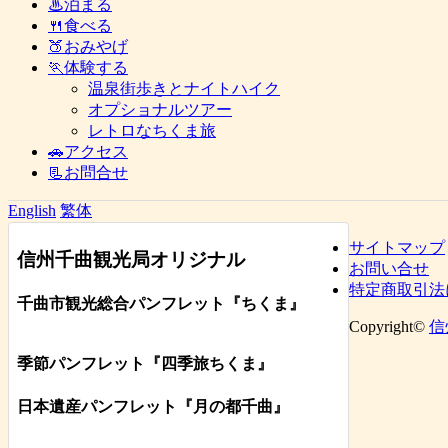
♨泊まる
🍴食べる
🍑おみやげ
🏃体験する
温泉街歩きとナイトハイク
オプショナルツアー
レトロなちくま旅
🚗アクセス
📃お問合せ
English
繁体
サイトマップ
信州千曲観光局オリジナル
お問い合せ
特定商取引法
千曲市観光総合パンフレット
『ちくま
』
Copyright©
信
季節パンフレット『四季旅ちくま』
日本遺産パンフレット
『月の都
千曲
』