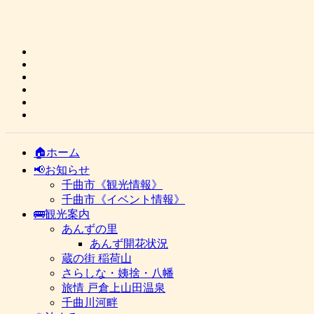
🏠ホーム
📢お知らせ
千曲市《観光情報》
千曲市《イベント情報》
🚌観光案内
あんずの里
あんず開花状況
蔵の街 稲荷山
さらしな・姨捨・八幡
旅情 戸倉上山田温泉
千曲川河畔