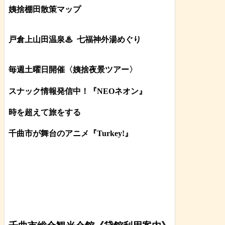
姨捨棚田散策マップ
戸倉上山田温泉♨
七福神外湯めぐり
毎週土曜日開催〈姨捨夜景ツアー
〉
スナック情報発信中！『NEOネオン』
時を超えて旅をする
千曲市が舞台のアニメ『Turkey!』