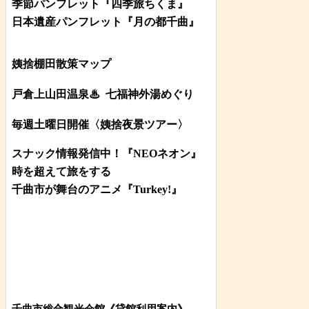
季節パンフレット『四季旅ちくま』
日本遺産パンフレット
『月の都
千曲
』
姨捨棚田散策マップ
戸倉上山田温泉♨
七福神外湯めぐり
毎週土曜日開催〈姨捨夜景ツアー
〉
スナック情報発信中！『NEOネオン』
時を超えて旅をする
千曲市が舞台のアニメ『Turkey!』
千曲市総合観光会館《貸館利用案内》