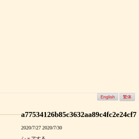
English
繁体
a77534126b85c3632aa89c4fc2e24cf7
2020/7/27
2020/7/30
シェアする