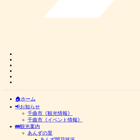
🏠ホーム
📢お知らせ
千曲市《観光情報》
千曲市《イベント情報》
🚌観光案内
あんずの里
あんず開花状況