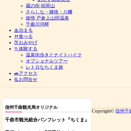
蔵の街 稲荷山
さらしな・姨捨・八幡
旅情 戸倉上山田温泉
千曲川河畔
♨泊まる
🍴食べる
🍑おみやげ
🏃体験する
温泉街歩きとナイトハイク
オプショナルツアー
レトロなちくま旅
🚗アクセス
📃お問合せ
信州千曲観光局オリジナル
Copyright©
信州千
千曲市観光総合パンフレット
『ちくま
』