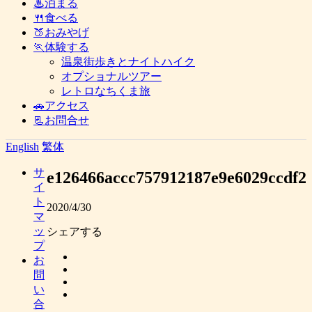
♨泊まる
🍴食べる
🍑おみやげ
🏃体験する
温泉街歩きとナイトハイク
オプショナルツアー
レトロなちくま旅
🚗アクセス
📃お問合せ
English
繁体
サ
e126466accc757912187e9e6029ccdf2
イ
ト
2020/4/30
マ
ッ
シェアする
プ
お
問
い
合