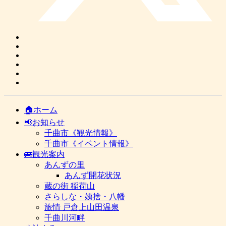
🏠ホーム
📢お知らせ
千曲市《観光情報》
千曲市《イベント情報》
🚌観光案内
あんずの里
あんず開花状況
蔵の街 稲荷山
さらしな・姨捨・八幡
旅情 戸倉上山田温泉
千曲川河畔