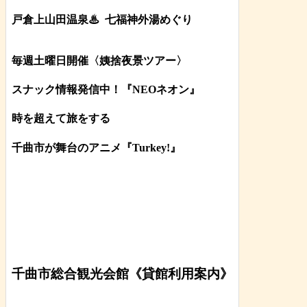
戸倉上山田温泉♨
七福神外湯めぐり
毎週土曜日開催〈姨捨夜景ツアー
〉
スナック情報発信中！『NEOネオン』
時を超えて旅をする
千曲市が舞台のアニメ『Turkey!』
千曲市総合観光会館《貸館利用案内》