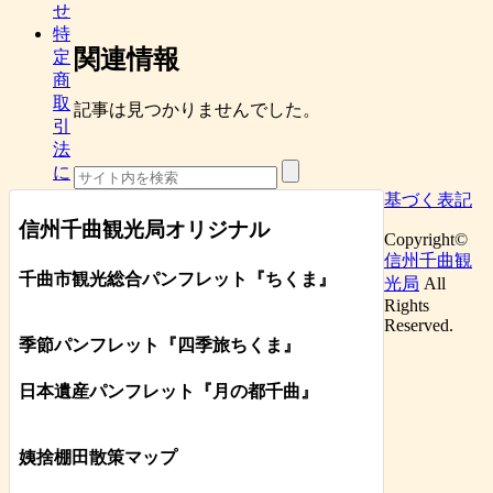
せ
特
関連情報
定
商
取
記事は見つかりませんでした。
引
法
に
基づく表記
信州千曲観光局オリジナル
Copyright©
信州千曲観
千曲市観光総合パンフレット
『ちくま
』
光局
All
Rights
Reserved.
季節パンフレット『四季旅ちくま』
日本遺産パンフレット
『月の都
千曲
』
姨捨棚田散策マップ