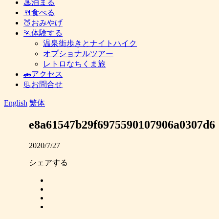
♨泊まる
🍴食べる
🍑おみやげ
🏃体験する
温泉街歩きとナイトハイク
オプショナルツアー
レトロなちくま旅
🚗アクセス
📃お問合せ
English
繁体
e8a61547b29f6975590107906a0307d6
2020/7/27
シェアする