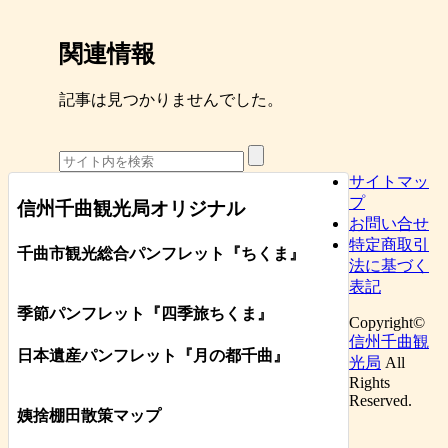
関連情報
記事は見つかりませんでした。
サイトマッ
プ
信州千曲観光局オリジナル
お問い合せ
特定商取引
千曲市観光総合パンフレット
『ちくま
』
法に基づく
表記
季節パンフレット『四季旅ちくま』
Copyright©
信州千曲観
日本遺産パンフレット
『月の都
千曲
』
光局
All
Rights
Reserved.
姨捨棚田散策マップ