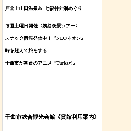
戸倉上山田温泉♨
七福神外湯めぐり
毎週土曜日開催〈姨捨夜景ツアー
〉
スナック情報発信中！『NEOネオン』
時を超えて旅をする
千曲市が舞台のアニメ『Turkey!』
千曲市総合観光会館《貸館利用案内》