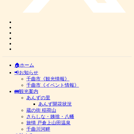
🏠ホーム
📢お知らせ
千曲市《観光情報》
千曲市《イベント情報》
🚌観光案内
あんずの里
あんず開花状況
蔵の街 稲荷山
さらしな・姨捨・八幡
旅情 戸倉上山田温泉
千曲川河畔