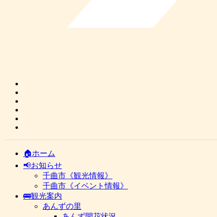
🏠ホーム
📢お知らせ
千曲市《観光情報》
千曲市《イベント情報》
🚌観光案内
あんずの里
あんず開花状況