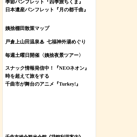
季節パンフレット『四季旅ちくま』
日本遺産パンフレット
『月の都
千曲
』
姨捨棚田散策マップ
戸倉上山田温泉♨
七福神外湯めぐり
毎週土曜日開催〈姨捨夜景ツアー
〉
スナック情報発信中！『NEOネオン』
時を超えて旅をする
千曲市が舞台のアニメ『Turkey!』
千曲市総合観光会館《貸館利用案内》