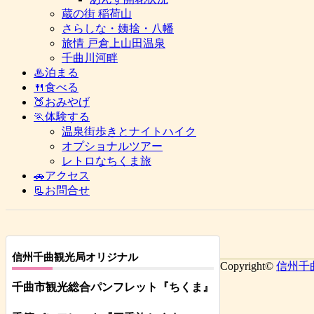
蔵の街 稲荷山
さらしな・姨捨・八幡
旅情 戸倉上山田温泉
千曲川河畔
♨泊まる
🍴食べる
🍑おみやげ
🏃体験する
温泉街歩きとナイトハイク
オプショナルツアー
レトロなちくま旅
🚗アクセス
📃お問合せ
信州千曲観光局オリジナル
Copyright©
信州千
千曲市観光総合パンフレット
『ちくま
』