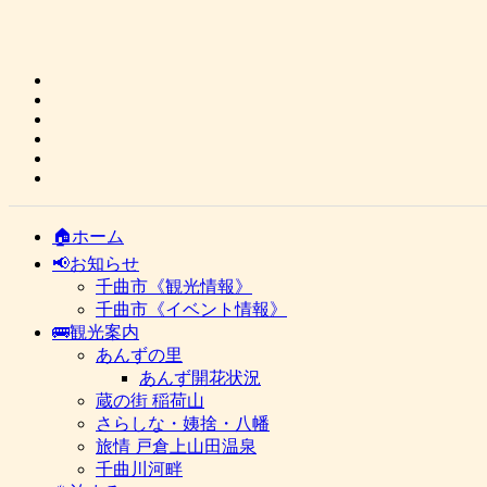
🏠ホーム
📢お知らせ
千曲市《観光情報》
千曲市《イベント情報》
🚌観光案内
あんずの里
あんず開花状況
蔵の街 稲荷山
さらしな・姨捨・八幡
旅情 戸倉上山田温泉
千曲川河畔