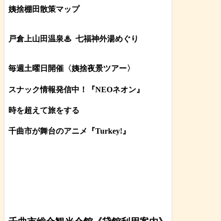
姨捨棚田散策マップ
戸倉上山田温泉♨
七福神外湯めぐり
毎週土曜日開催〈姨捨夜景ツアー
〉
スナック情報発信中！『NEOネオン』
時を超えて旅をする
千曲市が舞台のアニメ『Turkey!』