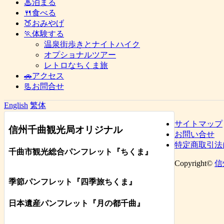
♨泊まる
🍴食べる
🍑おみやげ
🏃体験する
温泉街歩きとナイトハイク
オプショナルツアー
レトロなちくま旅
🚗アクセス
📃お問合せ
English
繁体
サイトマップ
信州千曲観光局オリジナル
お問い合せ
特定商取引法
千曲市観光総合パンフレット
『ちくま
』
Copyright©
信
季節パンフレット『四季旅ちくま』
日本遺産パンフレット
『月の都
千曲
』