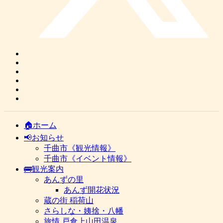
🏠ホーム
📢お知らせ
千曲市《観光情報》
千曲市《イベント情報》
🚌観光案内
あんずの里
あんず開花状況
蔵の街 稲荷山
さらしな・姨捨・八幡
旅情 戸倉上山田温泉