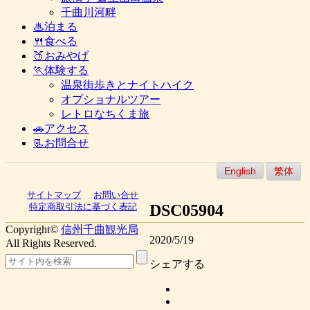
千曲川河畔
♨泊まる
🍴食べる
🍑おみやげ
🏃体験する
温泉街歩きとナイトハイク
オプショナルツアー
レトロなちくま旅
🚗アクセス
📃お問合せ
English
繁体
サイトマップ
お問い合せ
DSC05904
特定商取引法に基づく表記
Copyright©
信州千曲観光局
2020/5/19
All Rights Reserved.
シェアする