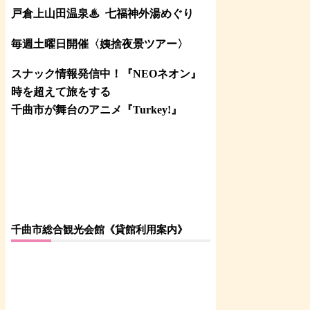
戸倉上山田温泉♨
七福神外湯めぐり
毎週土曜日開催〈姨捨夜景ツアー
〉
スナック情報発信中！『NEOネオン』
時を超えて旅をする
千曲市が舞台のアニメ『Turkey!』
千曲市総合観光会館《貸館利用案内》