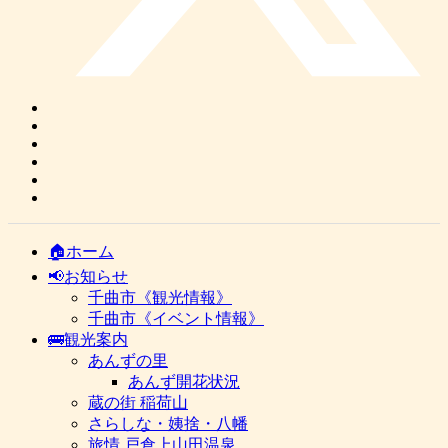
🏠ホーム
📢お知らせ
千曲市《観光情報》
千曲市《イベント情報》
🚌観光案内
あんずの里
あんず開花状況
蔵の街 稲荷山
さらしな・姨捨・八幡
旅情 戸倉上山田温泉