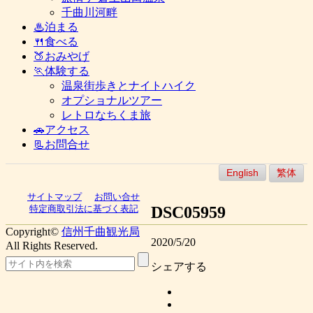
千曲川河畔
♨泊まる
🍴食べる
🍑おみやげ
🏃体験する
温泉街歩きとナイトハイク
オプショナルツアー
レトロなちくま旅
🚗アクセス
📃お問合せ
English
繁体
サイトマップ
お問い合せ
DSC05959
特定商取引法に基づく表記
Copyright©
信州千曲観光局
2020/5/20
All Rights Reserved.
シェアする