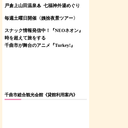
戸倉上山田温泉♨
七福神外湯めぐり
毎週土曜日開催〈姨捨夜景ツアー
〉
スナック情報発信中！『NEOネオン』
時を超えて旅をする
千曲市が舞台のアニメ『Turkey!』
千曲市総合観光会館《貸館利用案内》