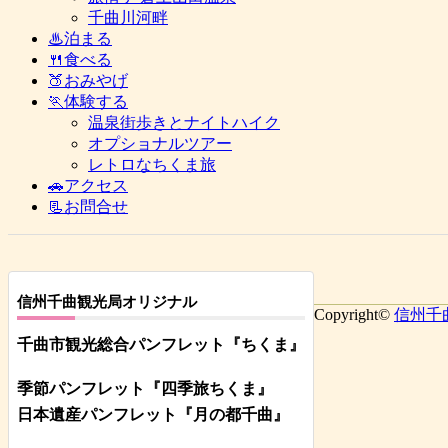
千曲川河畔
♨泊まる
🍴食べる
🍑おみやげ
🏃体験する
温泉街歩きとナイトハイク
オプショナルツアー
レトロなちくま旅
🚗アクセス
📃お問合せ
信州千曲観光局オリジナル
Copyright©
信州千
千曲市観光総合パンフレット
『ちくま
』
季節パンフレット『四季旅ちくま』
日本遺産パンフレット
『月の都
千曲
』