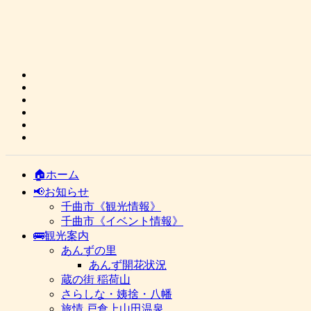
🏠ホーム
📢お知らせ
千曲市《観光情報》
千曲市《イベント情報》
🚌観光案内
あんずの里
あんず開花状況
蔵の街 稲荷山
さらしな・姨捨・八幡
旅情 戸倉上山田温泉