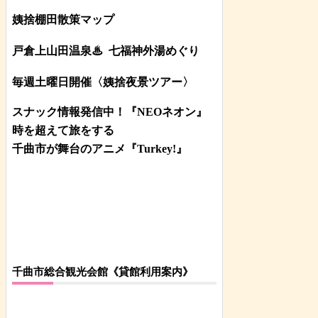
姨捨棚田散策マップ
戸倉上山田温泉♨
七福神外湯めぐり
毎週土曜日開催〈姨捨夜景ツアー
〉
スナック情報発信中！『NEOネオン』
時を超えて旅をする
千曲市が舞台のアニメ『Turkey!』
千曲市総合観光会館《貸館利用案内》