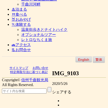
千曲川河畔
♨泊まる
🍴食べる
🍑おみやげ
🏃体験する
温泉街歩きとナイトハイク
オプショナルツアー
レトロなちくま旅
🚗アクセス
📃お問合せ
English
繁体
サイトマップ
お問い合せ
IMG_9103
特定商取引法に基づく表記
Copyright©
信州千曲観光局
2020/5/26
All Rights Reserved.
シェアする