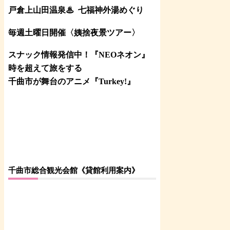
戸倉上山田温泉♨
七福神外湯めぐり
毎週土曜日開催〈姨捨夜景ツアー
〉
スナック情報発信中！『NEOネオン』
時を超えて旅をする
千曲市が舞台のアニメ『Turkey!』
千曲市総合観光会館《貸館利用案内》