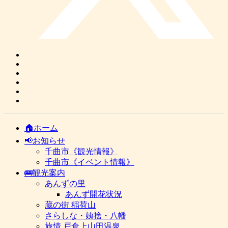
🏠ホーム
📢お知らせ
千曲市《観光情報》
千曲市《イベント情報》
🚌観光案内
あんずの里
あんず開花状況
蔵の街 稲荷山
さらしな・姨捨・八幡
旅情 戸倉上山田温泉