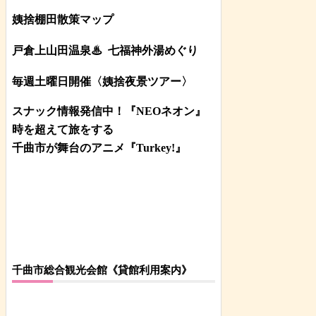
姨捨棚田散策マップ
戸倉上山田温泉♨
七福神外湯めぐり
毎週土曜日開催〈姨捨夜景ツアー
〉
スナック情報発信中！『NEOネオン』
時を超えて旅をする
千曲市が舞台のアニメ『Turkey!』
千曲市総合観光会館《貸館利用案内》