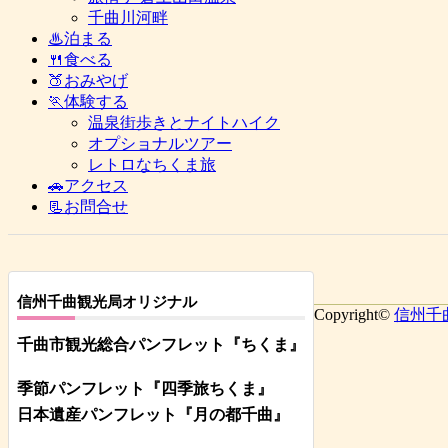
千曲川河畔
♨泊まる
🍴食べる
🍑おみやげ
🏃体験する
温泉街歩きとナイトハイク
オプショナルツアー
レトロなちくま旅
🚗アクセス
📃お問合せ
信州千曲観光局オリジナル
Copyright©
信州千
千曲市観光総合パンフレット
『ちくま
』
季節パンフレット『四季旅ちくま』
日本遺産パンフレット
『月の都
千曲
』