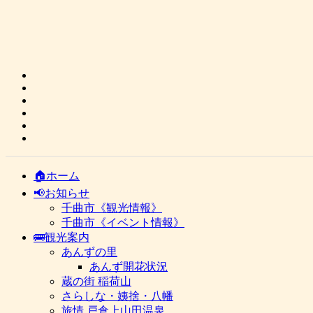
🏠ホーム
📢お知らせ
千曲市《観光情報》
千曲市《イベント情報》
🚌観光案内
あんずの里
あんず開花状況
蔵の街 稲荷山
さらしな・姨捨・八幡
旅情 戸倉上山田温泉