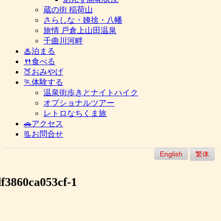
蔵の街 稲荷山
さらしな・姨捨・八幡
旅情 戸倉上山田温泉
千曲川河畔
♨泊まる
🍴食べる
🍑おみやげ
🏃体験する
温泉街歩きとナイトハイク
オプショナルツアー
レトロなちくま旅
🚗アクセス
📃お問合せ
English
繁体
f3860ca053cf-1