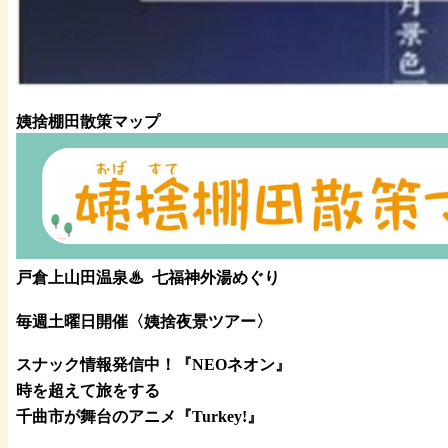
姨捨棚田散策マップ
戸倉上山田温泉♨
七福神外湯めぐり
毎週土曜日開催〈姨捨夜景ツアー
〉
スナック情報発信中！『NEOネオン』
時を超えて旅をする
千曲市が舞台のアニメ『Turkey!』