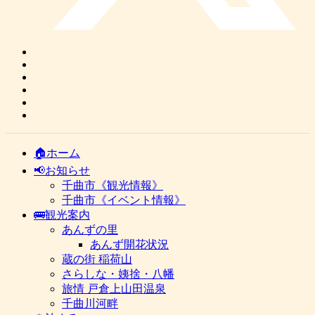
🏠ホーム
📢お知らせ
千曲市《観光情報》
千曲市《イベント情報》
🚌観光案内
あんずの里
あんず開花状況
蔵の街 稲荷山
さらしな・姨捨・八幡
旅情 戸倉上山田温泉
千曲川河畔