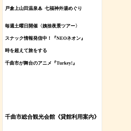
戸倉上山田温泉♨
七福神外湯めぐり
毎週土曜日開催〈姨捨夜景ツアー
〉
スナック情報発信中！『NEOネオン』
時を超えて旅をする
千曲市が舞台のアニメ『Turkey!』
千曲市総合観光会館《貸館利用案内》