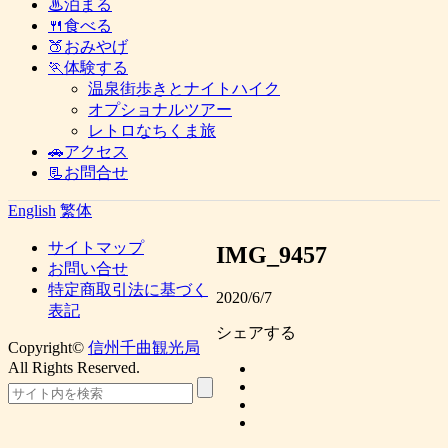
♨泊まる
🍴食べる
🍑おみやげ
🏃体験する
温泉街歩きとナイトハイク
オプショナルツアー
レトロなちくま旅
🚗アクセス
📃お問合せ
English
繁体
サイトマップ
IMG_9457
お問い合せ
特定商取引法に基づく
2020/6/7
表記
シェアする
Copyright©
信州千曲観光局
All Rights Reserved.